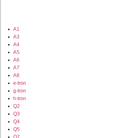
A1
A3
A4
A5
A6
A7
A8
e-tron
g-tron
h-tron
Q2
Q3
Q4
Q5
Q7