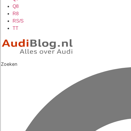
Q8
R8
RS/S
TT
Zoeken