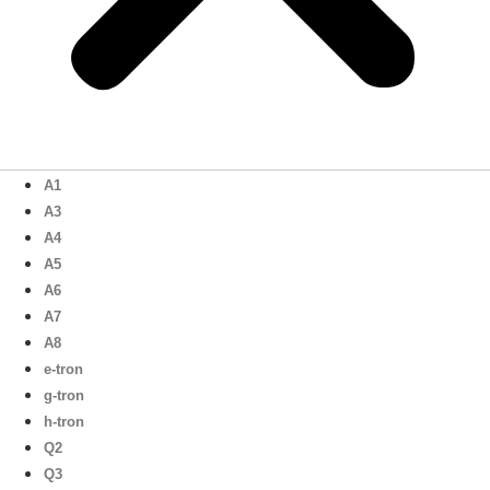
A1
A3
A4
A5
A6
A7
A8
e-tron
g-tron
h-tron
Q2
Q3