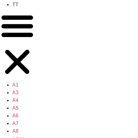
TT
A1
A3
A4
A5
A6
A7
A8