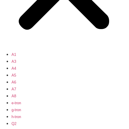
A1
A3
A4
A5
A6
A7
A8
e-tron
g-tron
h-tron
Q2