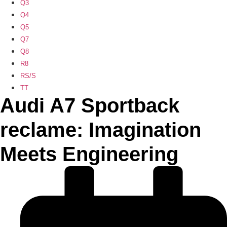
Q3
Q4
Q5
Q7
Q8
R8
RS/S
TT
Audi A7 Sportback
reclame: Imagination
Meets Engineering