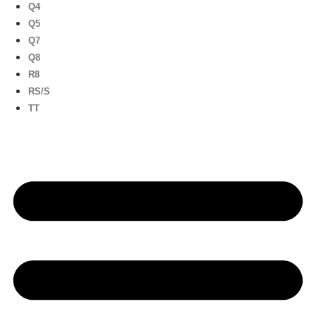
Q4
Q5
Q7
Q8
R8
RS/S
TT