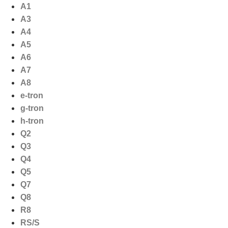
Ga
A1
naar
A3
de
A4
inhoud
A5
A6
A7
A8
e-tron
g-tron
h-tron
Q2
Q3
Q4
Q5
Q7
Q8
R8
RS/S