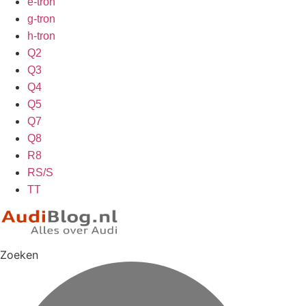
e-tron
g-tron
h-tron
Q2
Q3
Q4
Q5
Q7
Q8
R8
RS/S
TT
Zoeken