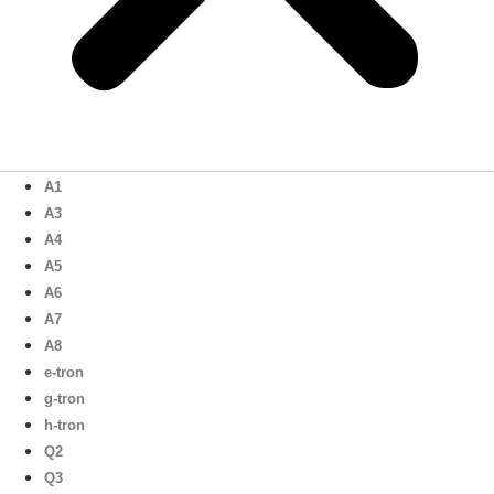
A1
A3
A4
A5
A6
A7
A8
e-tron
g-tron
h-tron
Q2
Q3