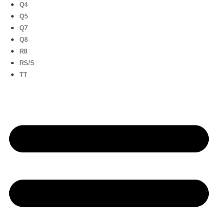
Q4
Q5
Q7
Q8
R8
RS/S
TT