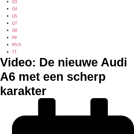
Q3
Q4
Q5
Q7
Q8
R8
RS/S
TT
Video: De nieuwe Audi
A6 met een scherp
karakter