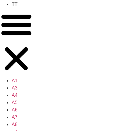
TT
A1
A3
A4
A5
A6
A7
A8