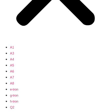
A1
A3
A4
A5
A6
A7
A8
e-tron
g-tron
h-tron
Q2