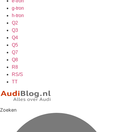
e-tron
g-tron
h-tron
Q2
Q3
Q4
Q5
Q7
Q8
R8
RS/S
TT
Zoeken