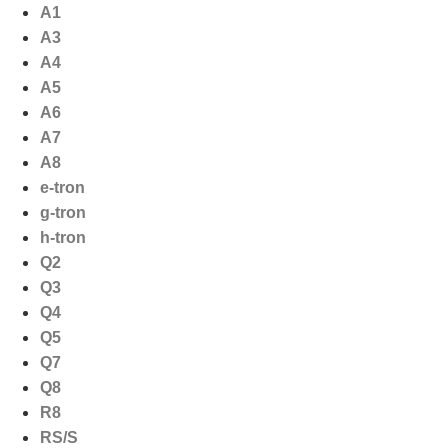
Ga
A1
naar
A3
de
A4
inhoud
A5
A6
A7
A8
e-tron
g-tron
h-tron
Q2
Q3
Q4
Q5
Q7
Q8
R8
RS/S