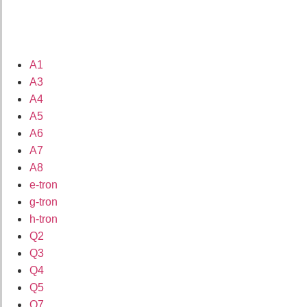
A1
A3
A4
A5
A6
A7
A8
e-tron
g-tron
h-tron
Q2
Q3
Q4
Q5
Q7