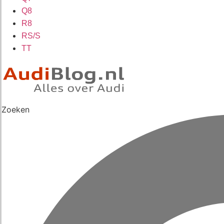
Q8
R8
RS/S
TT
Zoeken