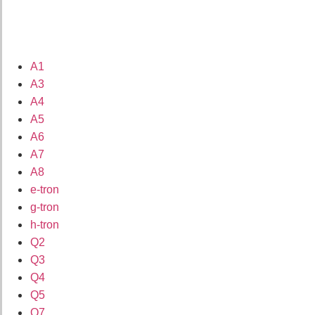
A1
A3
A4
A5
A6
A7
A8
e-tron
g-tron
h-tron
Q2
Q3
Q4
Q5
Q7