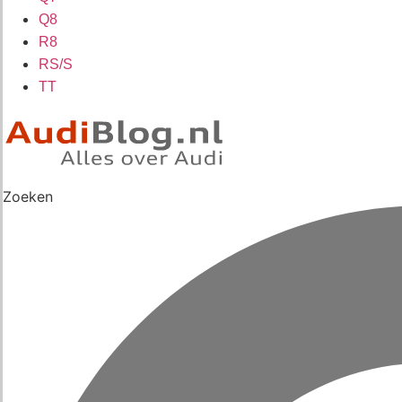
Q8
R8
RS/S
TT
Zoeken