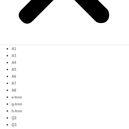
A1
A3
A4
A5
A6
A7
A8
e-tron
g-tron
h-tron
Q2
Q3