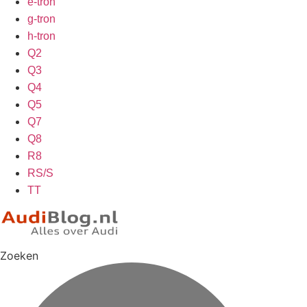
e-tron
g-tron
h-tron
Q2
Q3
Q4
Q5
Q7
Q8
R8
RS/S
TT
Zoeken