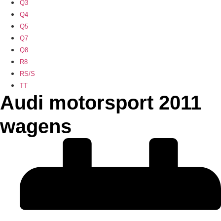
Q3
Q4
Q5
Q7
Q8
R8
RS/S
TT
Audi motorsport 2011
wagens