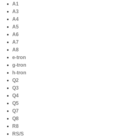
Ga
A1
naar
A3
de
A4
inhoud
A5
A6
A7
A8
e-tron
g-tron
h-tron
Q2
Q3
Q4
Q5
Q7
Q8
R8
RS/S