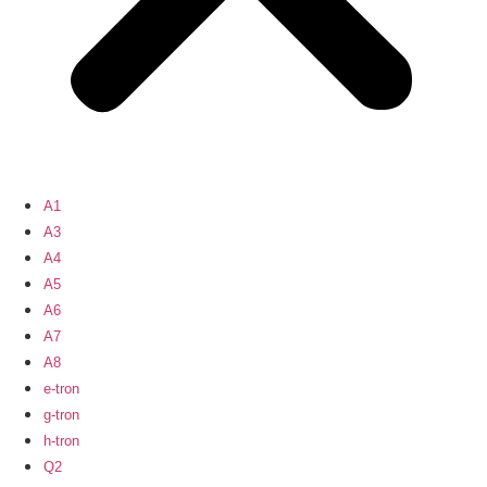
A1
A3
A4
A5
A6
A7
A8
e-tron
g-tron
h-tron
Q2