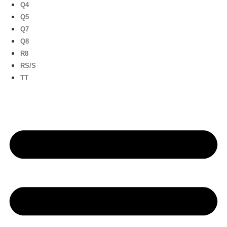
Q4
Q5
Q7
Q8
R8
RS/S
TT