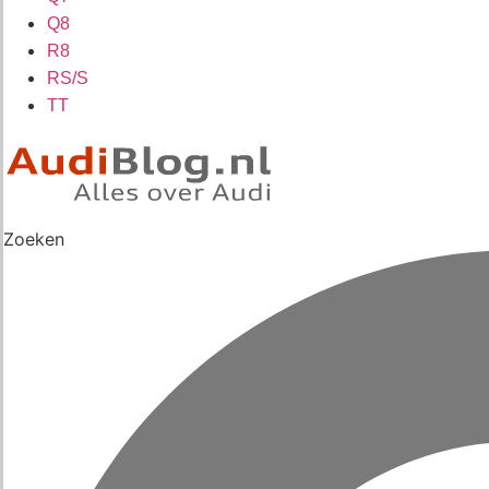
Q8
R8
RS/S
TT
Zoeken