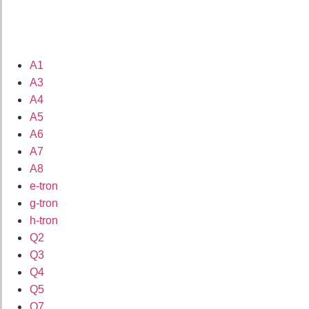
A1
A3
A4
A5
A6
A7
A8
e-tron
g-tron
h-tron
Q2
Q3
Q4
Q5
Q7