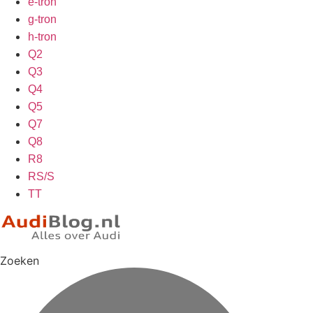
e-tron
g-tron
h-tron
Q2
Q3
Q4
Q5
Q7
Q8
R8
RS/S
TT
Zoeken