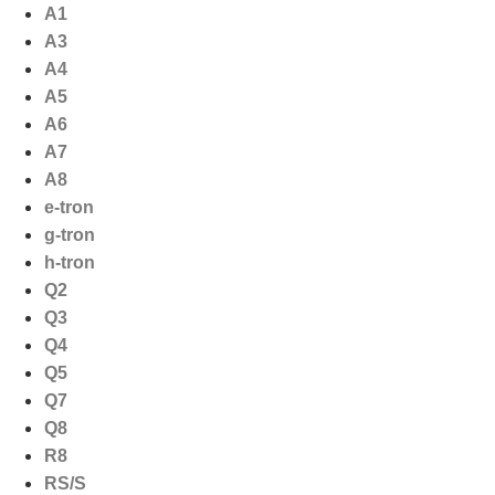
Ga
A1
naar
A3
de
A4
inhoud
A5
A6
A7
A8
e-tron
g-tron
h-tron
Q2
Q3
Q4
Q5
Q7
Q8
R8
RS/S