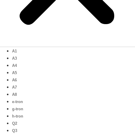
A1
A3
A4
A5
A6
A7
A8
e-tron
g-tron
h-tron
Q2
Q3