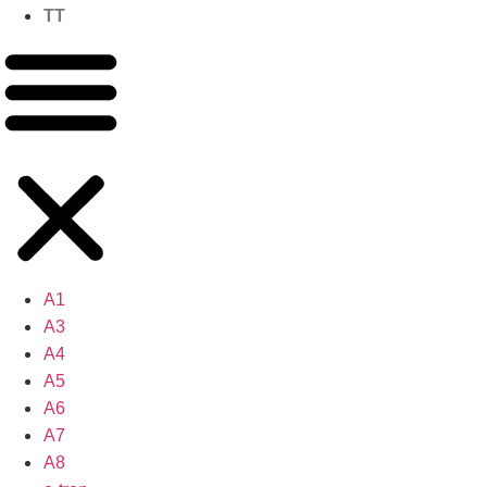
TT
A1
A3
A4
A5
A6
A7
A8