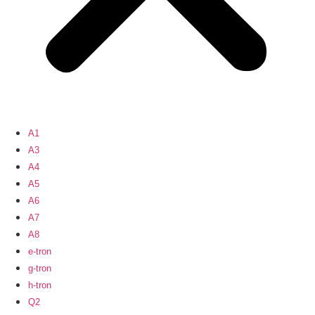
A1
A3
A4
A5
A6
A7
A8
e-tron
g-tron
h-tron
Q2