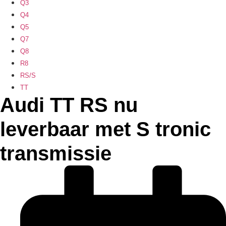
Q3
Q4
Q5
Q7
Q8
R8
RS/S
TT
Audi TT RS nu
leverbaar met S tronic
transmissie