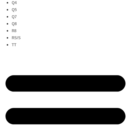
Q4
Q5
Q7
Q8
R8
RS/S
TT