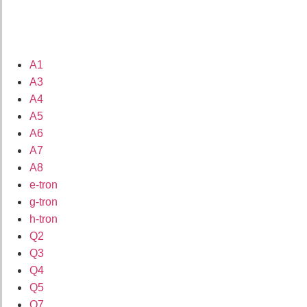
A1
A3
A4
A5
A6
A7
A8
e-tron
g-tron
h-tron
Q2
Q3
Q4
Q5
Q7