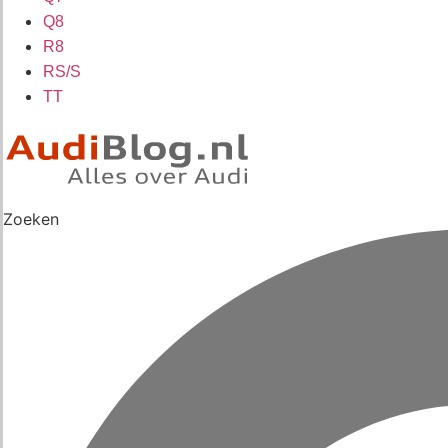
Q8
R8
RS/S
TT
Zoeken