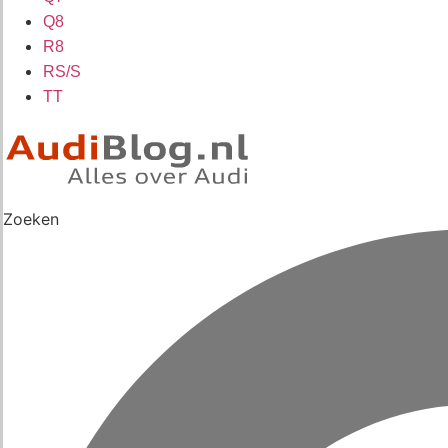
Q8
R8
RS/S
TT
Zoeken