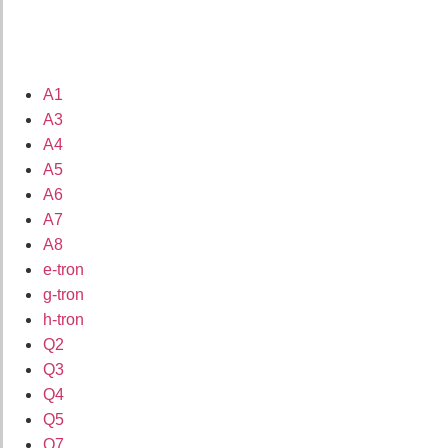
A1
A3
A4
A5
A6
A7
A8
e-tron
g-tron
h-tron
Q2
Q3
Q4
Q5
Q7