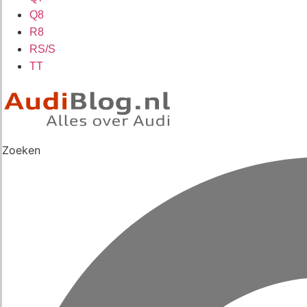
Q8
R8
RS/S
TT
Zoeken