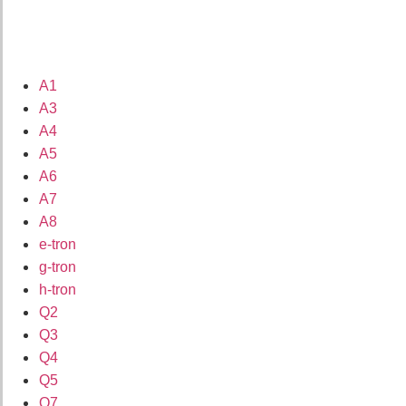
A1
A3
A4
A5
A6
A7
A8
e-tron
g-tron
h-tron
Q2
Q3
Q4
Q5
Q7