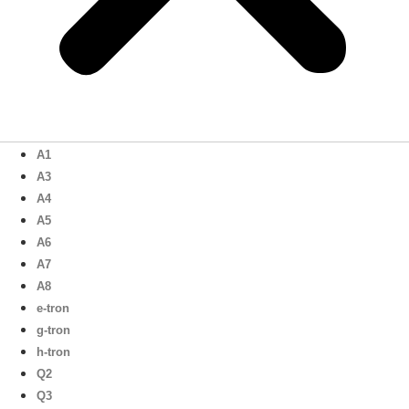
A1
A3
A4
A5
A6
A7
A8
e-tron
g-tron
h-tron
Q2
Q3