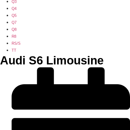
Q3
Q4
Q5
Q7
Q8
R8
RS/S
TT
Audi S6 Limousine