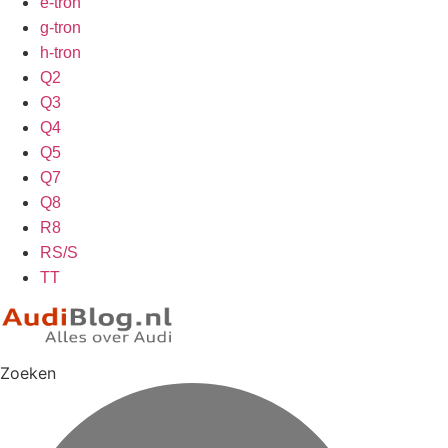
e-tron
g-tron
h-tron
Q2
Q3
Q4
Q5
Q7
Q8
R8
RS/S
TT
Zoeken