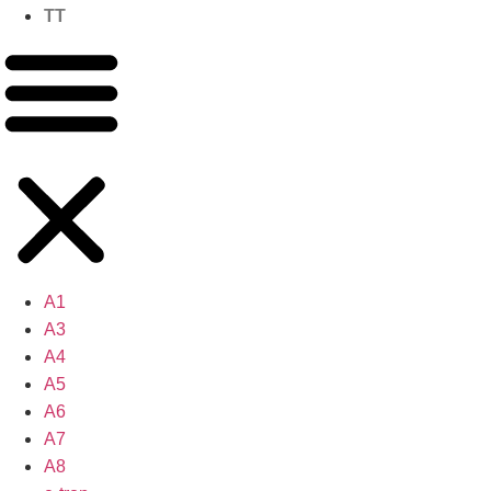
TT
A1
A3
A4
A5
A6
A7
A8