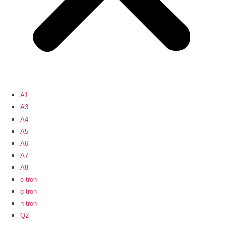
A1
A3
A4
A5
A6
A7
A8
e-tron
g-tron
h-tron
Q2