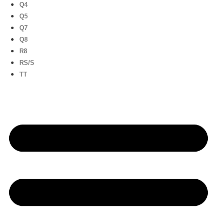
Q4
Q5
Q7
Q8
R8
RS/S
TT