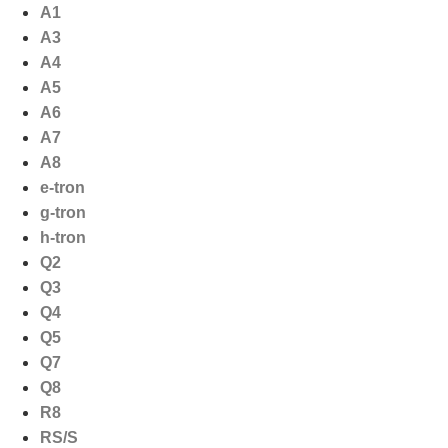
Ga
A1
naar
A3
de
A4
inhoud
A5
A6
A7
A8
e-tron
g-tron
h-tron
Q2
Q3
Q4
Q5
Q7
Q8
R8
RS/S