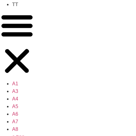
TT
A1
A3
A4
A5
A6
A7
A8