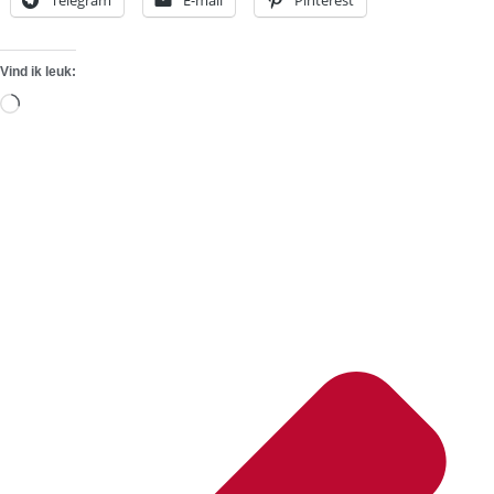
Vind ik leuk:
Aan
het
laden...