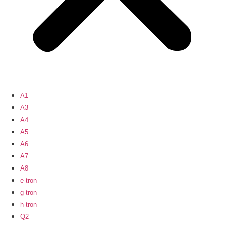
A1
A3
A4
A5
A6
A7
A8
e-tron
g-tron
h-tron
Q2