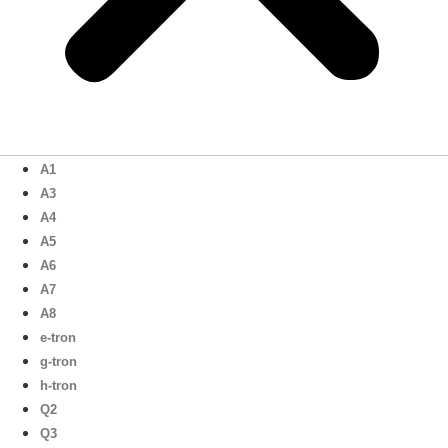
A1
A3
A4
A5
A6
A7
A8
e-tron
g-tron
h-tron
Q2
Q3