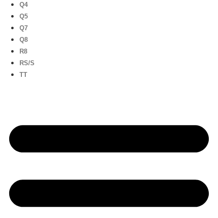
Q4
Q5
Q7
Q8
R8
RS/S
TT