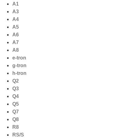
Ga
A1
naar
A3
de
A4
inhoud
A5
A6
A7
A8
e-tron
g-tron
h-tron
Q2
Q3
Q4
Q5
Q7
Q8
R8
RS/S