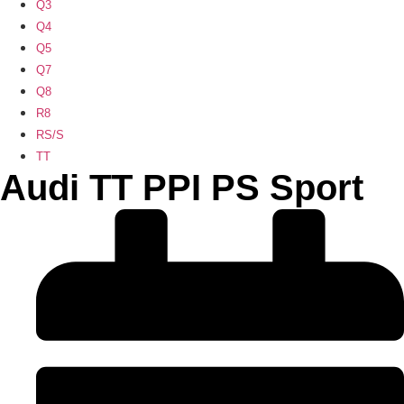
Q3
Q4
Q5
Q7
Q8
R8
RS/S
TT
Audi TT PPI PS Sport