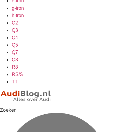
e-tron
g-tron
h-tron
Q2
Q3
Q4
Q5
Q7
Q8
R8
RS/S
TT
Zoeken