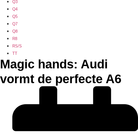
Q3
Q4
Q5
Q7
Q8
R8
RS/S
TT
Magic hands: Audi
vormt de perfecte A6