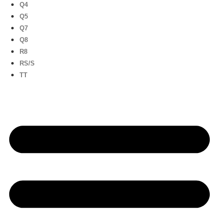
Q4
Q5
Q7
Q8
R8
RS/S
TT