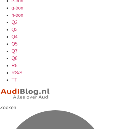
e-tron
g-tron
h-tron
Q2
Q3
Q4
Q5
Q7
Q8
R8
RS/S
TT
Zoeken