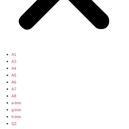
A1
A3
A4
A5
A6
A7
A8
e-tron
g-tron
h-tron
Q2