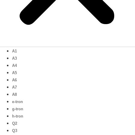
A1
A3
A4
A5
A6
A7
A8
e-tron
g-tron
h-tron
Q2
Q3