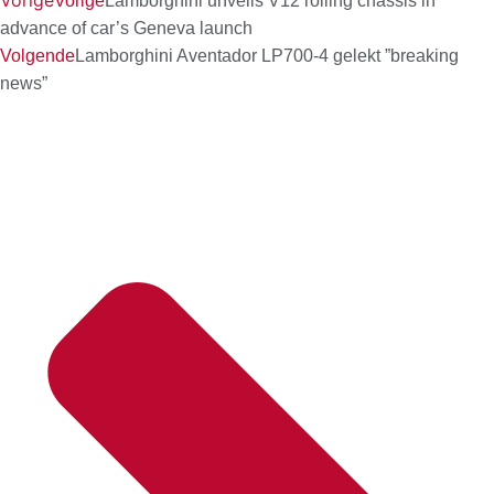
Vorige
Vorige
Lamborghini unveils V12 rolling chassis in
advance of car’s Geneva launch
Volgende
Lamborghini Aventador LP700-4 gelekt ”breaking
news”