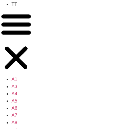
TT
A1
A3
A4
A5
A6
A7
A8