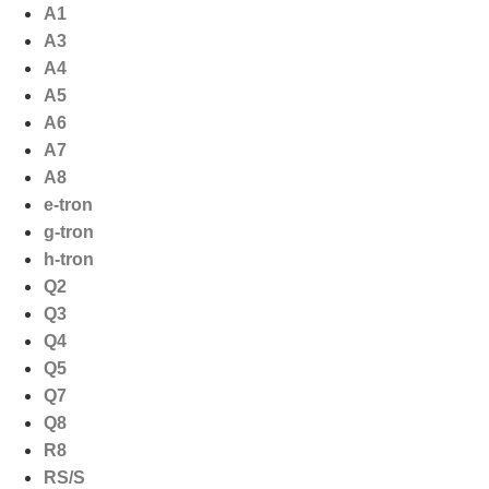
Ga
A1
naar
A3
de
A4
inhoud
A5
A6
A7
A8
e-tron
g-tron
h-tron
Q2
Q3
Q4
Q5
Q7
Q8
R8
RS/S