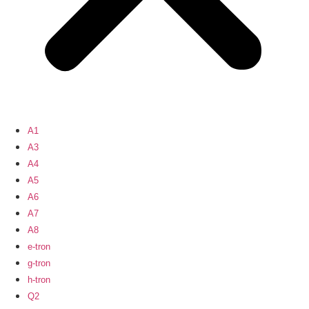
A1
A3
A4
A5
A6
A7
A8
e-tron
g-tron
h-tron
Q2