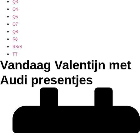
Q3
Q4
Q5
Q7
Q8
R8
RS/S
TT
Vandaag Valentijn met
Audi presentjes