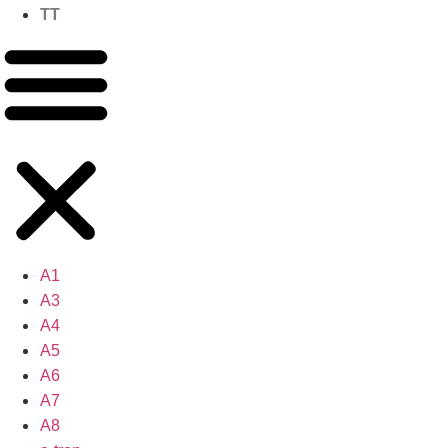
TT
A1
A3
A4
A5
A6
A7
A8