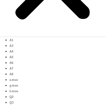
A1
A3
A4
A5
A6
A7
A8
e-tron
g-tron
h-tron
Q2
Q3