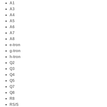
Ga
A1
naar
A3
de
A4
inhoud
A5
A6
A7
A8
e-tron
g-tron
h-tron
Q2
Q3
Q4
Q5
Q7
Q8
R8
RS/S