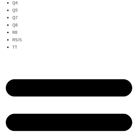
Q4
Q5
Q7
Q8
R8
RS/S
TT