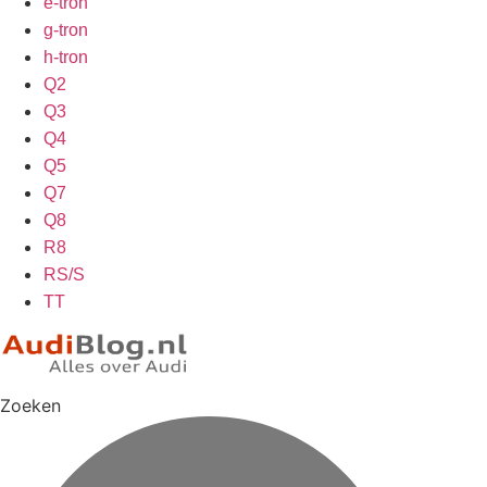
e-tron
g-tron
h-tron
Q2
Q3
Q4
Q5
Q7
Q8
R8
RS/S
TT
Zoeken