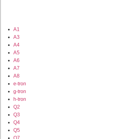
A1
A3
A4
A5
A6
A7
A8
e-tron
g-tron
h-tron
Q2
Q3
Q4
Q5
Q7