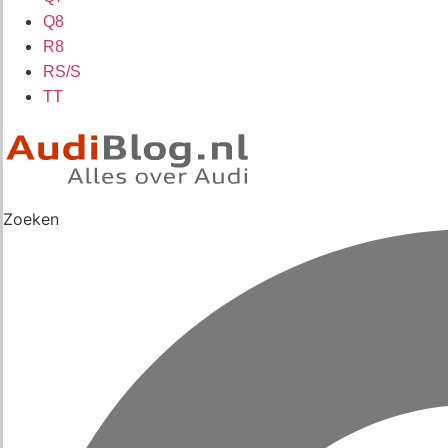
Q8
R8
RS/S
TT
Zoeken