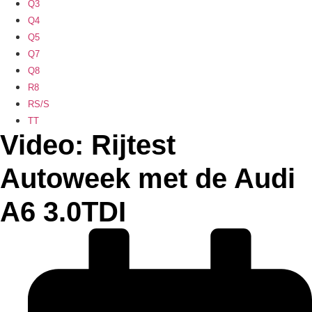
Q3
Q4
Q5
Q7
Q8
R8
RS/S
TT
Video: Rijtest
Autoweek met de Audi
A6 3.0TDI