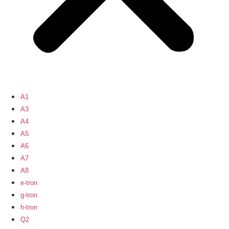
A1
A3
A4
A5
A6
A7
A8
e-tron
g-tron
h-tron
Q2