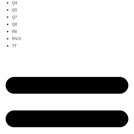
Q4
Q5
Q7
Q8
R8
RS/S
TT