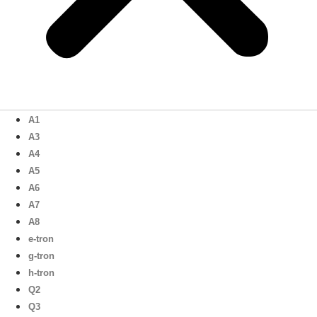
A1
A3
A4
A5
A6
A7
A8
e-tron
g-tron
h-tron
Q2
Q3