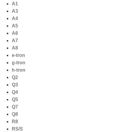
Ga
A1
naar
A3
de
A4
inhoud
A5
A6
A7
A8
e-tron
g-tron
h-tron
Q2
Q3
Q4
Q5
Q7
Q8
R8
RS/S