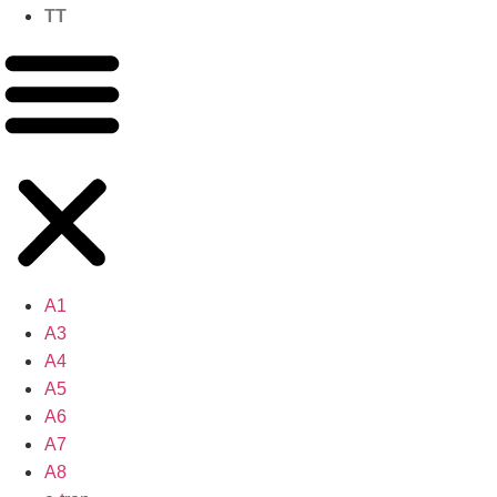
TT
A1
A3
A4
A5
A6
A7
A8