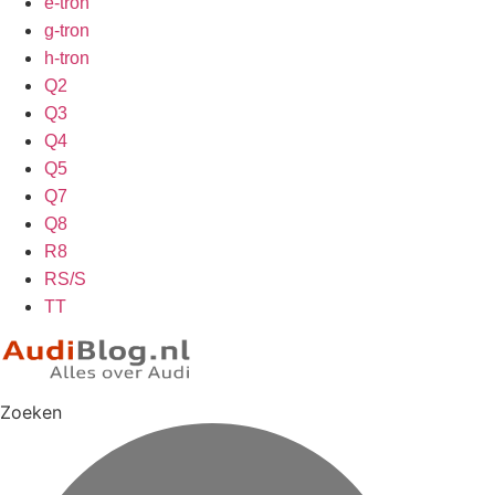
e-tron
g-tron
h-tron
Q2
Q3
Q4
Q5
Q7
Q8
R8
RS/S
TT
Zoeken