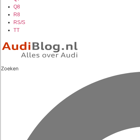
Q8
R8
RS/S
TT
Zoeken