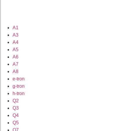
A1
A3
A4
A5
A6
A7
A8
e-tron
g-tron
h-tron
Q2
Q3
Q4
Q5
Q7