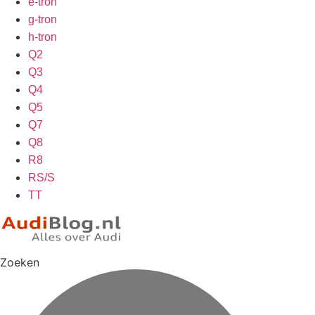
e-tron
g-tron
h-tron
Q2
Q3
Q4
Q5
Q7
Q8
R8
RS/S
TT
Zoeken