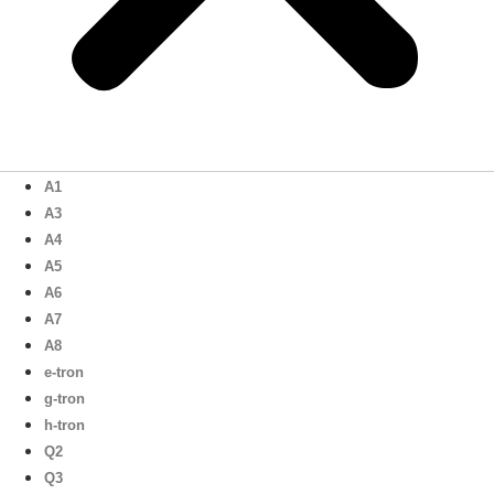
A1
A3
A4
A5
A6
A7
A8
e-tron
g-tron
h-tron
Q2
Q3