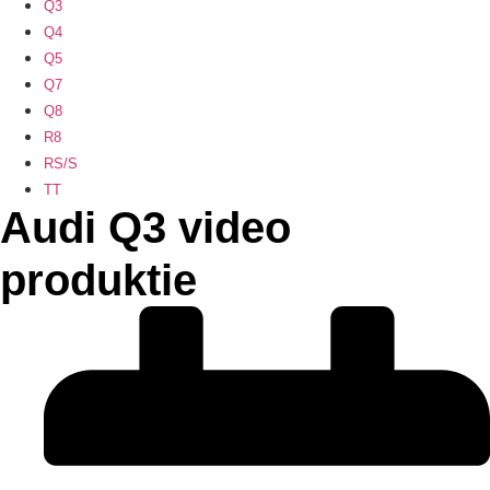
Q3
Q4
Q5
Q7
Q8
R8
RS/S
TT
Audi Q3 video
produktie