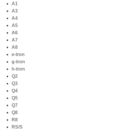
Ga
A1
naar
A3
de
A4
inhoud
A5
A6
A7
A8
e-tron
g-tron
h-tron
Q2
Q3
Q4
Q5
Q7
Q8
R8
RS/S