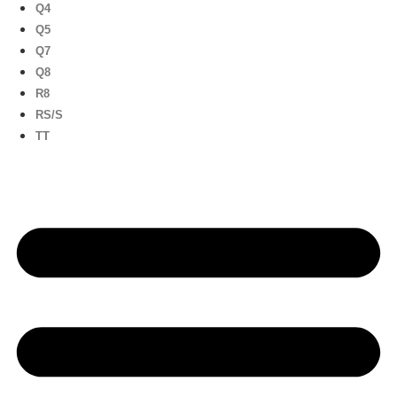
Q4
Q5
Q7
Q8
R8
RS/S
TT