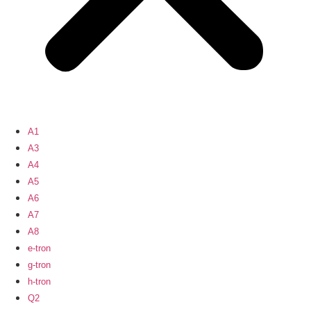
A1
A3
A4
A5
A6
A7
A8
e-tron
g-tron
h-tron
Q2