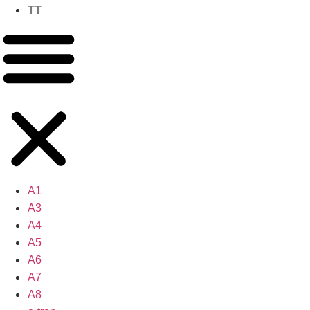
TT
A1
A3
A4
A5
A6
A7
A8