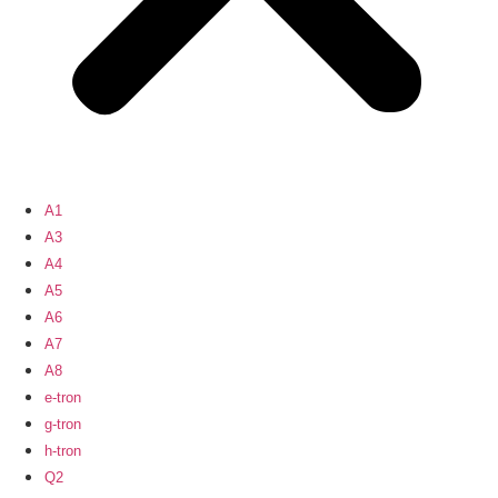
A1
A3
A4
A5
A6
A7
A8
e-tron
g-tron
h-tron
Q2