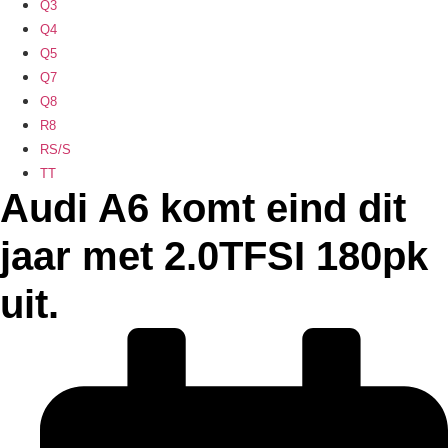
Q3
Q4
Q5
Q7
Q8
R8
RS/S
TT
Audi A6 komt eind dit
jaar met 2.0TFSI 180pk
uit.