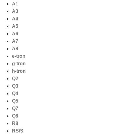
Ga
A1
naar
A3
de
A4
inhoud
A5
A6
A7
A8
e-tron
g-tron
h-tron
Q2
Q3
Q4
Q5
Q7
Q8
R8
RS/S