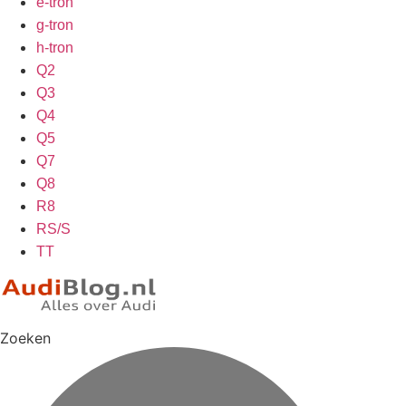
e-tron
g-tron
h-tron
Q2
Q3
Q4
Q5
Q7
Q8
R8
RS/S
TT
Zoeken