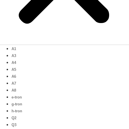
A1
A3
A4
A5
A6
A7
A8
e-tron
g-tron
h-tron
Q2
Q3