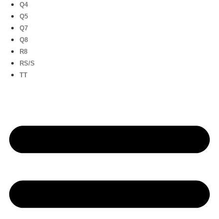
Q4
Q5
Q7
Q8
R8
RS/S
TT