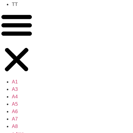
TT
A1
A3
A4
A5
A6
A7
A8