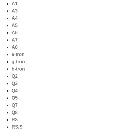
Ga
A1
naar
A3
de
A4
inhoud
A5
A6
A7
A8
e-tron
g-tron
h-tron
Q2
Q3
Q4
Q5
Q7
Q8
R8
RS/S