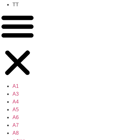
TT
A1
A3
A4
A5
A6
A7
A8