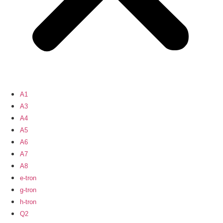
A1
A3
A4
A5
A6
A7
A8
e-tron
g-tron
h-tron
Q2