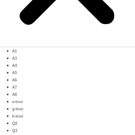
A1
A3
A4
A5
A6
A7
A8
e-tron
g-tron
h-tron
Q2
Q3