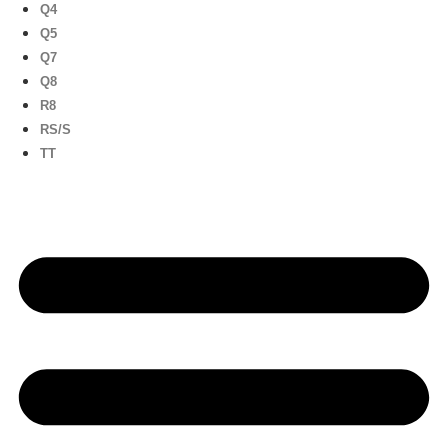
Q4
Q5
Q7
Q8
R8
RS/S
TT