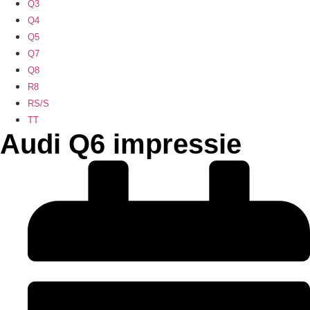
Q3
Q4
Q5
Q7
Q8
R8
RS/S
TT
Audi Q6 impressie