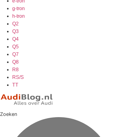
e-tron
g-tron
h-tron
Q2
Q3
Q4
Q5
Q7
Q8
R8
RS/S
TT
Zoeken