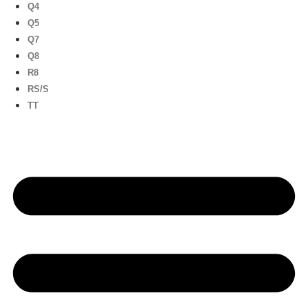
Q4
Q5
Q7
Q8
R8
RS/S
TT