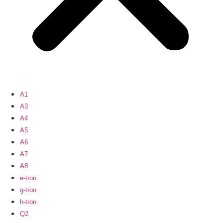
A1
A3
A4
A5
A6
A7
A8
e-tron
g-tron
h-tron
Q2