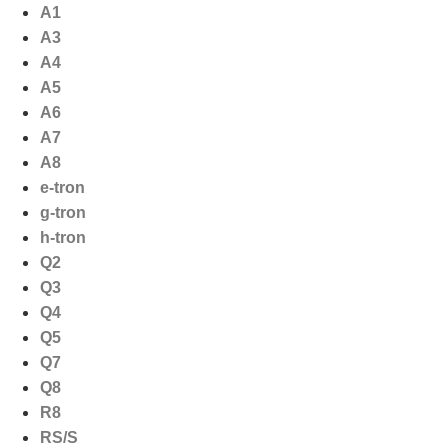
Ga
A1
naar
A3
de
A4
inhoud
A5
A6
A7
A8
e-tron
g-tron
h-tron
Q2
Q3
Q4
Q5
Q7
Q8
R8
RS/S