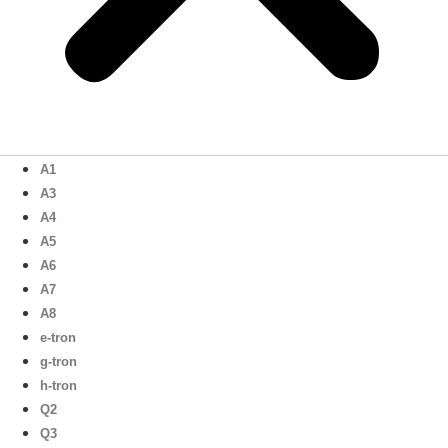
A1
A3
A4
A5
A6
A7
A8
e-tron
g-tron
h-tron
Q2
Q3