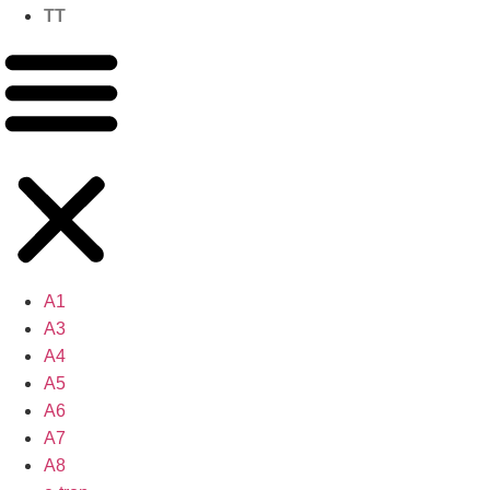
TT
A1
A3
A4
A5
A6
A7
A8