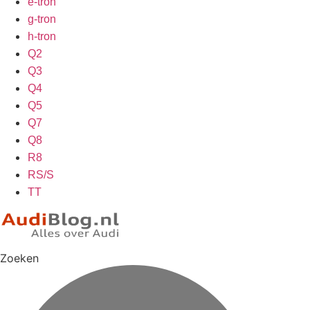
e-tron
g-tron
h-tron
Q2
Q3
Q4
Q5
Q7
Q8
R8
RS/S
TT
Zoeken