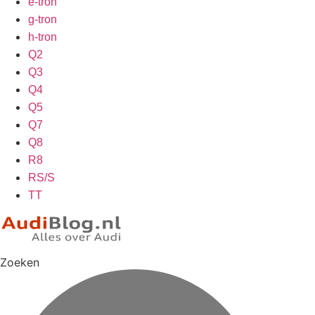
e-tron
g-tron
h-tron
Q2
Q3
Q4
Q5
Q7
Q8
R8
RS/S
TT
Zoeken