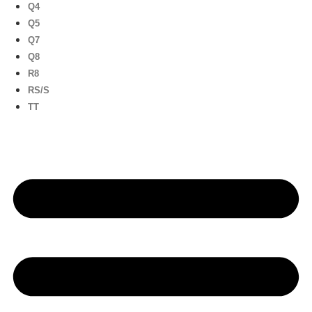
Q4
Q5
Q7
Q8
R8
RS/S
TT