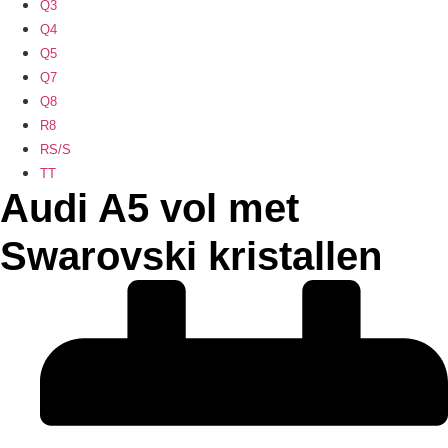
Q3
Q4
Q5
Q7
Q8
R8
RS/S
TT
Audi A5 vol met
Swarovski kristallen