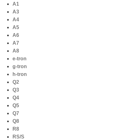
Ga
A1
naar
A3
de
A4
inhoud
A5
A6
A7
A8
e-tron
g-tron
h-tron
Q2
Q3
Q4
Q5
Q7
Q8
R8
RS/S