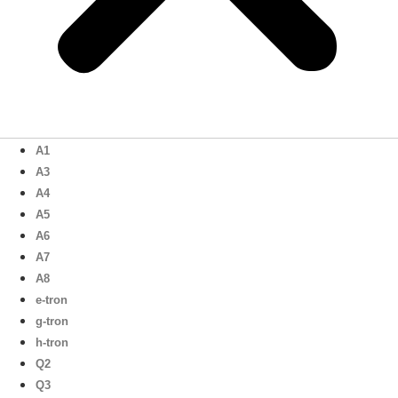
A1
A3
A4
A5
A6
A7
A8
e-tron
g-tron
h-tron
Q2
Q3