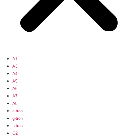
A1
A3
A4
A5
A6
A7
A8
e-tron
g-tron
h-tron
Q2