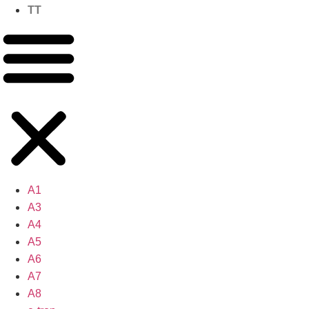
TT
A1
A3
A4
A5
A6
A7
A8