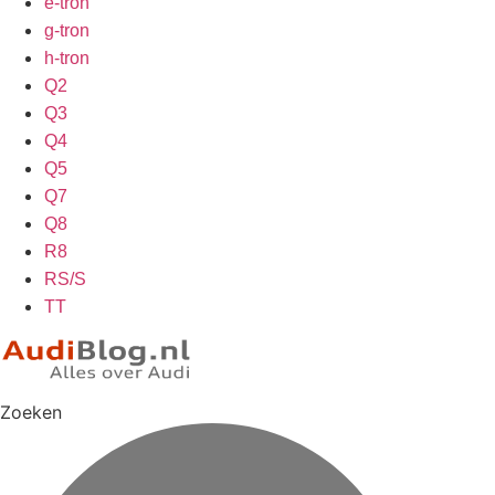
e-tron
g-tron
h-tron
Q2
Q3
Q4
Q5
Q7
Q8
R8
RS/S
TT
Zoeken