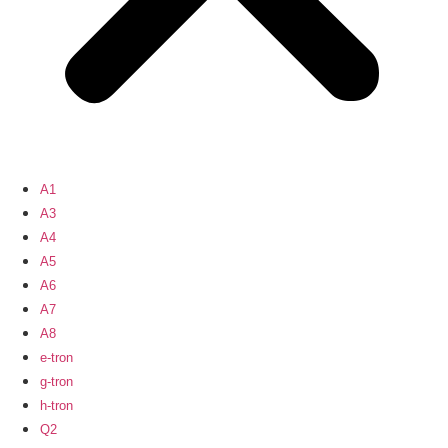
A1
A3
A4
A5
A6
A7
A8
e-tron
g-tron
h-tron
Q2