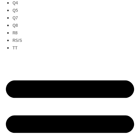
Q4
Q5
Q7
Q8
R8
RS/S
TT