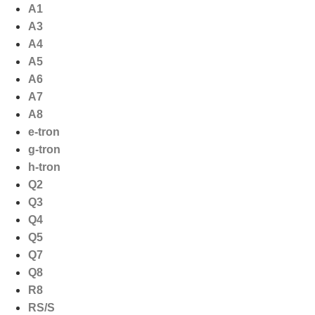
Ga
A1
naar
A3
de
A4
inhoud
A5
A6
A7
A8
e-tron
g-tron
h-tron
Q2
Q3
Q4
Q5
Q7
Q8
R8
RS/S