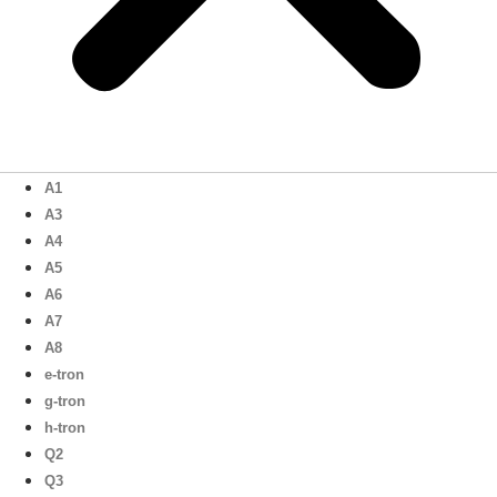
A1
A3
A4
A5
A6
A7
A8
e-tron
g-tron
h-tron
Q2
Q3