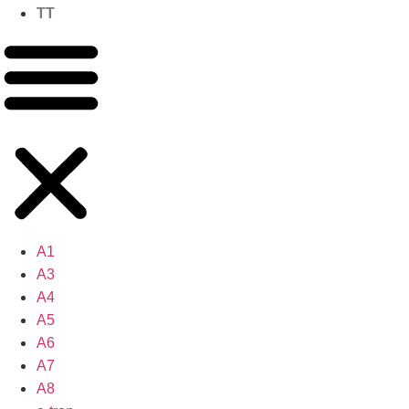
TT
A1
A3
A4
A5
A6
A7
A8