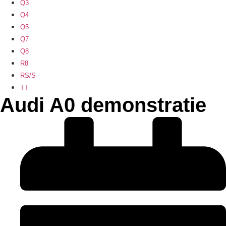
Q3
Q4
Q5
Q7
Q8
R8
RS/S
TT
Audi A0 demonstratie