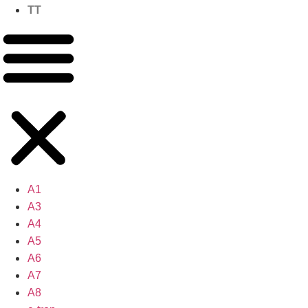
TT
A1
A3
A4
A5
A6
A7
A8