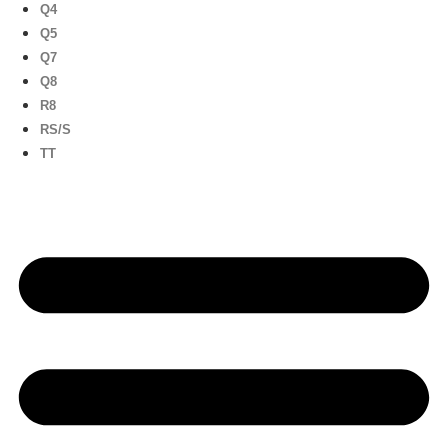
Q4
Q5
Q7
Q8
R8
RS/S
TT