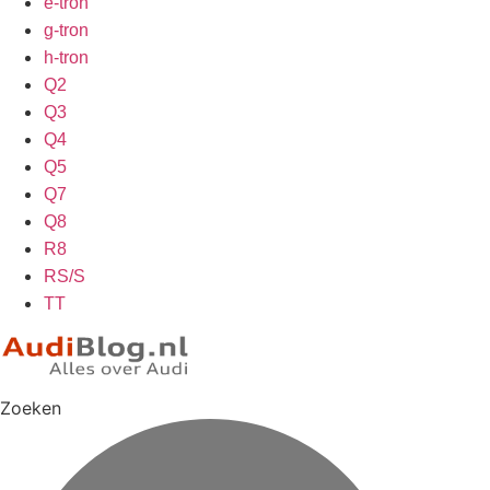
e-tron
g-tron
h-tron
Q2
Q3
Q4
Q5
Q7
Q8
R8
RS/S
TT
Zoeken