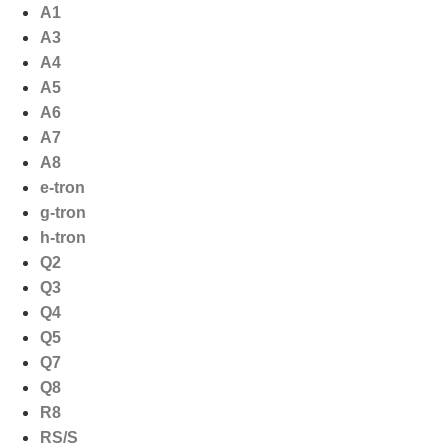
Ga
A1
naar
A3
de
A4
inhoud
A5
A6
A7
A8
e-tron
g-tron
h-tron
Q2
Q3
Q4
Q5
Q7
Q8
R8
RS/S