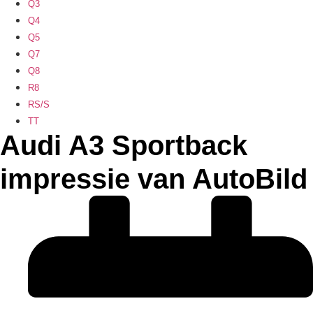
Q3
Q4
Q5
Q7
Q8
R8
RS/S
TT
Audi A3 Sportback
impressie van AutoBild