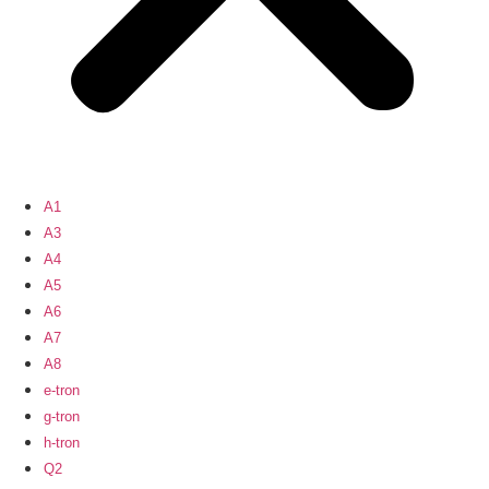
A1
A3
A4
A5
A6
A7
A8
e-tron
g-tron
h-tron
Q2