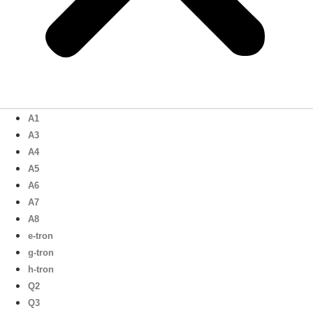
A1
A3
A4
A5
A6
A7
A8
e-tron
g-tron
h-tron
Q2
Q3