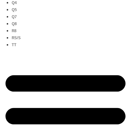
Q4
Q5
Q7
Q8
R8
RS/S
TT