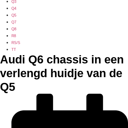
Q3
Q4
Q5
Q7
Q8
R8
RS/S
TT
Audi Q6 chassis in een
verlengd huidje van de
Q5