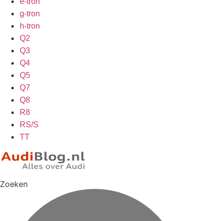
e-tron
g-tron
h-tron
Q2
Q3
Q4
Q5
Q7
Q8
R8
RS/S
TT
Zoeken