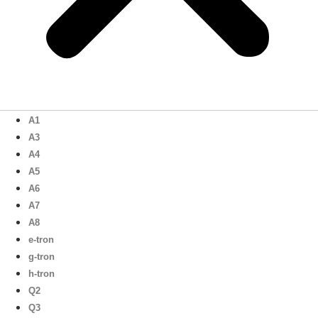
A1
A3
A4
A5
A6
A7
A8
e-tron
g-tron
h-tron
Q2
Q3