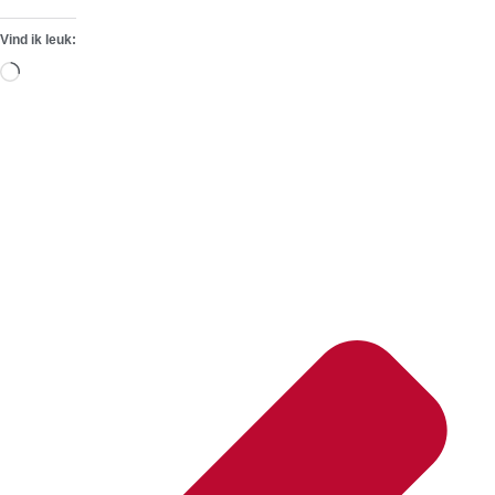
Vind ik leuk:
Aan
het
laden...