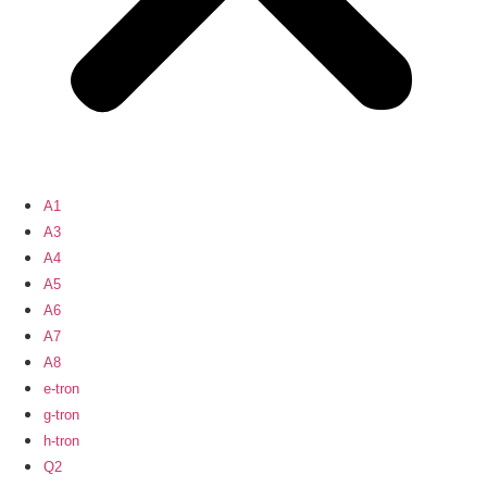
A1
A3
A4
A5
A6
A7
A8
e-tron
g-tron
h-tron
Q2