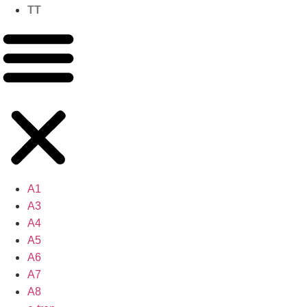
TT
A1
A3
A4
A5
A6
A7
A8