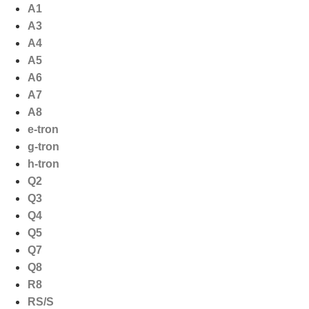
Ga
A1
naar
A3
de
A4
inhoud
A5
A6
A7
A8
e-tron
g-tron
h-tron
Q2
Q3
Q4
Q5
Q7
Q8
R8
RS/S