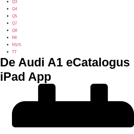
Q3
Q4
Q5
Q7
Q8
R8
RS/S
TT
De Audi A1 eCatalogus
iPad App