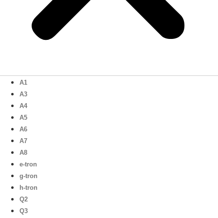
A1
A3
A4
A5
A6
A7
A8
e-tron
g-tron
h-tron
Q2
Q3