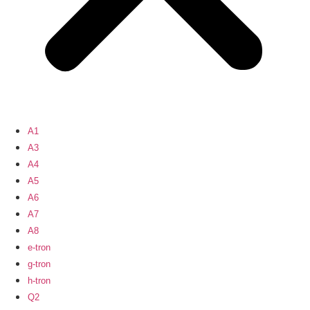
A1
A3
A4
A5
A6
A7
A8
e-tron
g-tron
h-tron
Q2