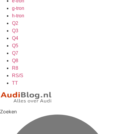
e-tron
g-tron
h-tron
Q2
Q3
Q4
Q5
Q7
Q8
R8
RS/S
TT
Zoeken