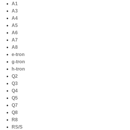
Ga
A1
naar
A3
de
A4
inhoud
A5
A6
A7
A8
e-tron
g-tron
h-tron
Q2
Q3
Q4
Q5
Q7
Q8
R8
RS/S