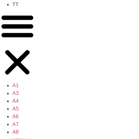
TT
A1
A3
A4
A5
A6
A7
A8