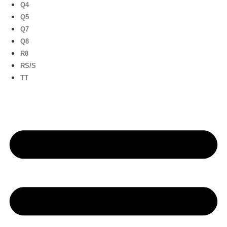
Q4
Q5
Q7
Q8
R8
RS/S
TT