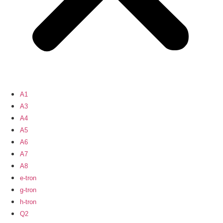
A1
A3
A4
A5
A6
A7
A8
e-tron
g-tron
h-tron
Q2