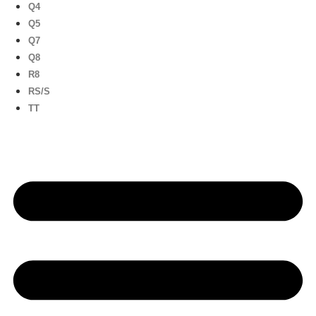
Q4
Q5
Q7
Q8
R8
RS/S
TT