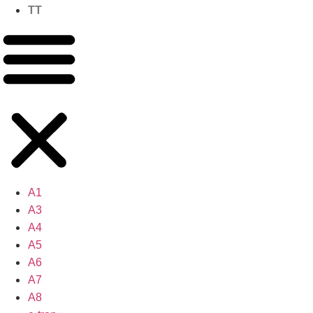
TT
A1
A3
A4
A5
A6
A7
A8