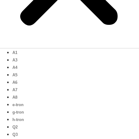
A1
A3
A4
A5
A6
A7
A8
e-tron
g-tron
h-tron
Q2
Q3