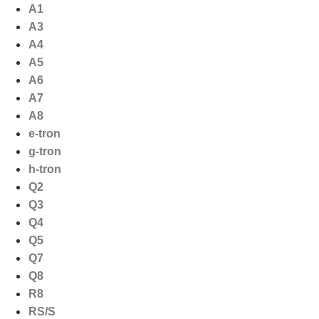
Ga
A1
naar
A3
de
A4
inhoud
A5
A6
A7
A8
e-tron
g-tron
h-tron
Q2
Q3
Q4
Q5
Q7
Q8
R8
RS/S