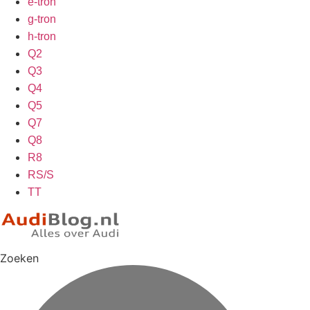
e-tron
g-tron
h-tron
Q2
Q3
Q4
Q5
Q7
Q8
R8
RS/S
TT
Zoeken