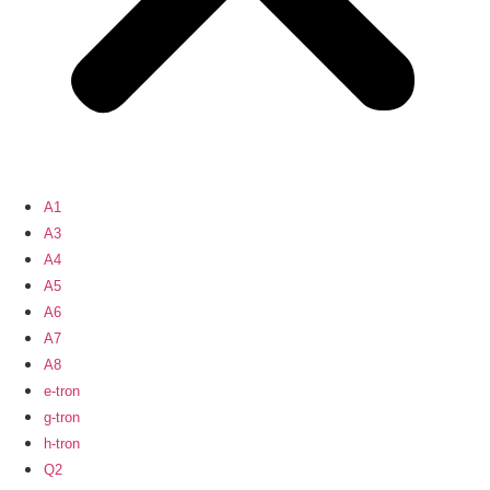
A1
A3
A4
A5
A6
A7
A8
e-tron
g-tron
h-tron
Q2