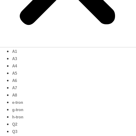
A1
A3
A4
A5
A6
A7
A8
e-tron
g-tron
h-tron
Q2
Q3