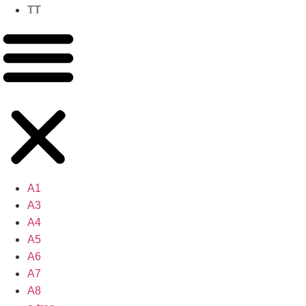
TT
A1
A3
A4
A5
A6
A7
A8