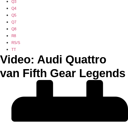
Q3
Q4
Q5
Q7
Q8
R8
RS/S
TT
Video: Audi Quattro
van Fifth Gear Legends