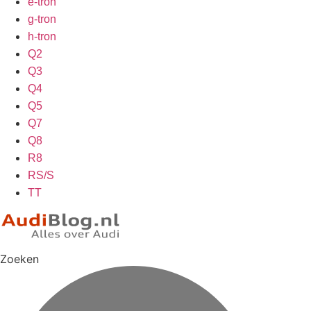
e-tron
g-tron
h-tron
Q2
Q3
Q4
Q5
Q7
Q8
R8
RS/S
TT
Zoeken