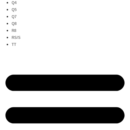
Q4
Q5
Q7
Q8
R8
RS/S
TT