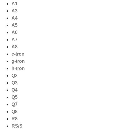
Ga
A1
naar
A3
de
A4
inhoud
A5
A6
A7
A8
e-tron
g-tron
h-tron
Q2
Q3
Q4
Q5
Q7
Q8
R8
RS/S