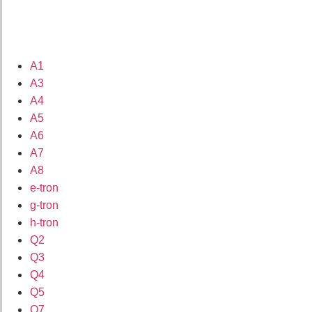
A1
A3
A4
A5
A6
A7
A8
e-tron
g-tron
h-tron
Q2
Q3
Q4
Q5
Q7