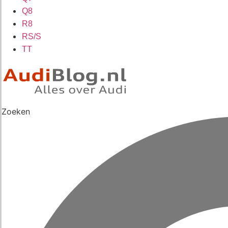
Q8
R8
RS/S
TT
Zoeken