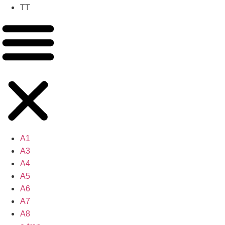
TT
A1
A3
A4
A5
A6
A7
A8