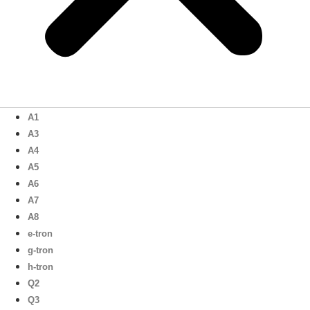
A1
A3
A4
A5
A6
A7
A8
e-tron
g-tron
h-tron
Q2
Q3