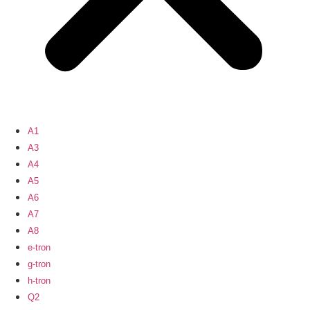
A1
A3
A4
A5
A6
A7
A8
e-tron
g-tron
h-tron
Q2