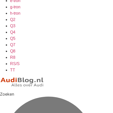
e-tron
g-tron
h-tron
Q2
Q3
Q4
Q5
Q7
Q8
R8
RS/S
TT
Zoeken