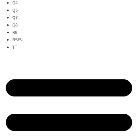
Q4
Q5
Q7
Q8
R8
RS/S
TT