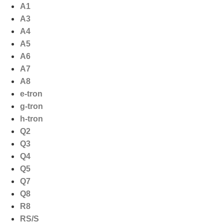
Ga
A1
naar
A3
de
A4
inhoud
A5
A6
A7
A8
e-tron
g-tron
h-tron
Q2
Q3
Q4
Q5
Q7
Q8
R8
RS/S