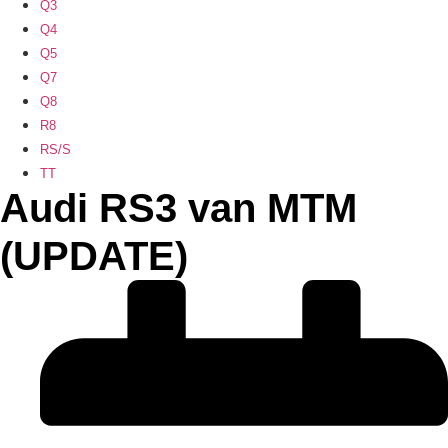
Q3
Q4
Q5
Q7
Q8
R8
RS/S
TT
Audi RS3 van MTM
(UPDATE)