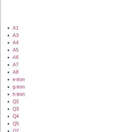
A1
A3
A4
A5
A6
A7
A8
e-tron
g-tron
h-tron
Q2
Q3
Q4
Q5
Q7