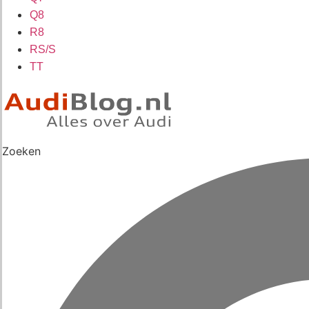
Q8
R8
RS/S
TT
Zoeken