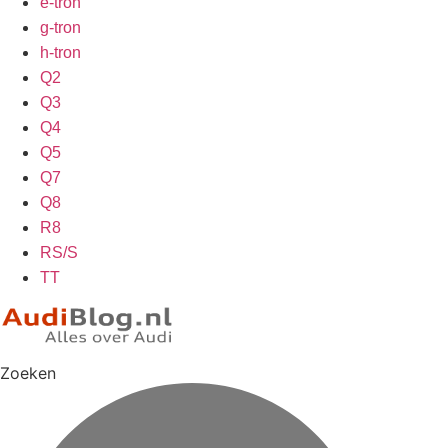
e-tron
g-tron
h-tron
Q2
Q3
Q4
Q5
Q7
Q8
R8
RS/S
TT
Zoeken