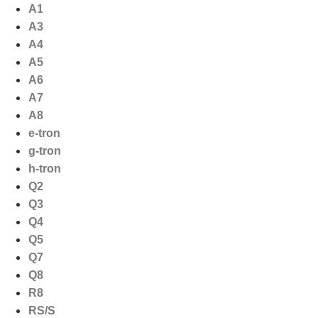
Ga
A1
naar
A3
de
A4
inhoud
A5
A6
A7
A8
e-tron
g-tron
h-tron
Q2
Q3
Q4
Q5
Q7
Q8
R8
RS/S