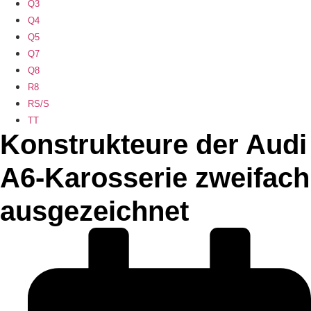
Q3
Q4
Q5
Q7
Q8
R8
RS/S
TT
Konstrukteure der Audi
A6-Karosserie zweifach
ausgezeichnet