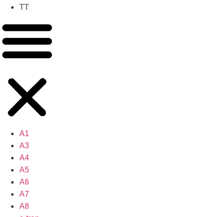
TT
A1
A3
A4
A5
A6
A7
A8