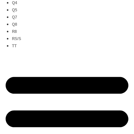
Q4
Q5
Q7
Q8
R8
RS/S
TT