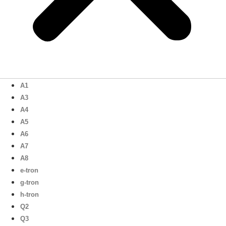
A1
A3
A4
A5
A6
A7
A8
e-tron
g-tron
h-tron
Q2
Q3