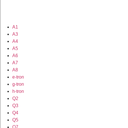
A1
A3
A4
A5
A6
A7
A8
e-tron
g-tron
h-tron
Q2
Q3
Q4
Q5
Q7