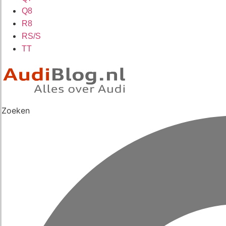
Q8
R8
RS/S
TT
Zoeken