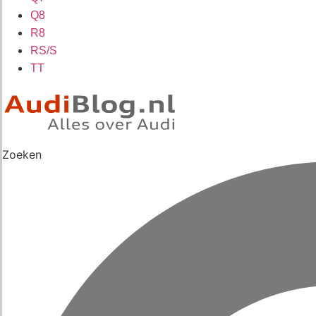
Q8
R8
RS/S
TT
Zoeken