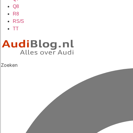
Q8
R8
RS/S
TT
Zoeken