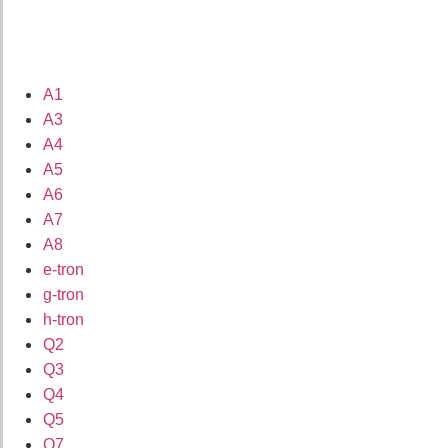
A1
A3
A4
A5
A6
A7
A8
e-tron
g-tron
h-tron
Q2
Q3
Q4
Q5
Q7