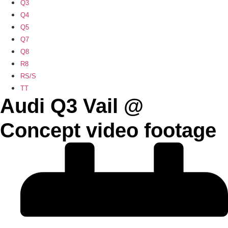
Q3
Q4
Q5
Q7
Q8
R8
RS/S
TT
Audi Q3 Vail @
Concept video footage