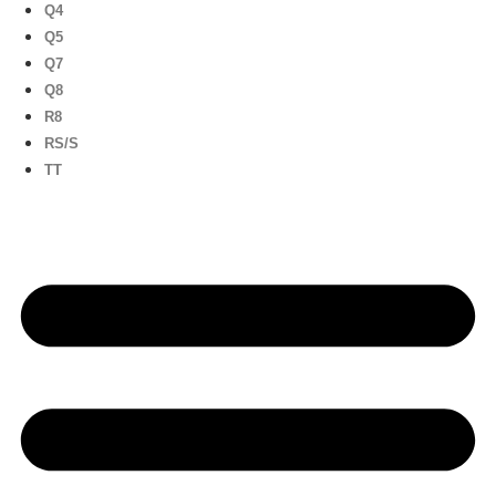
Q4
Q5
Q7
Q8
R8
RS/S
TT