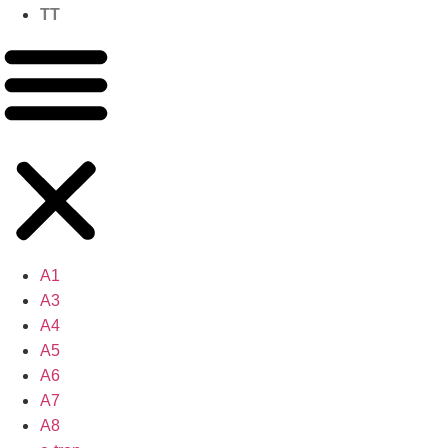
TT
A1
A3
A4
A5
A6
A7
A8