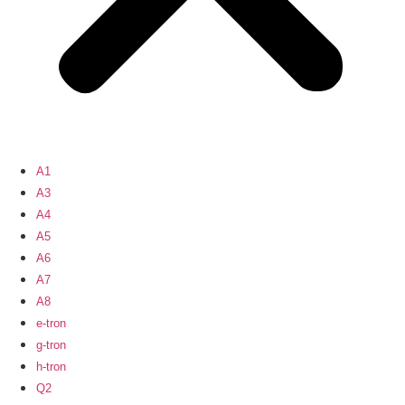
A1
A3
A4
A5
A6
A7
A8
e-tron
g-tron
h-tron
Q2