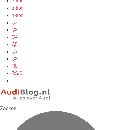
e-tron
g-tron
h-tron
Q2
Q3
Q4
Q5
Q7
Q8
R8
RS/S
TT
Zoeken