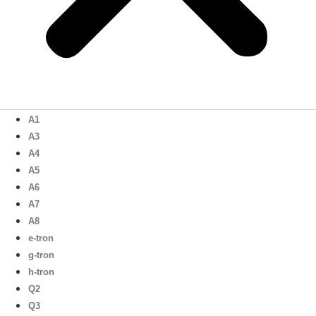
A1
A3
A4
A5
A6
A7
A8
e-tron
g-tron
h-tron
Q2
Q3