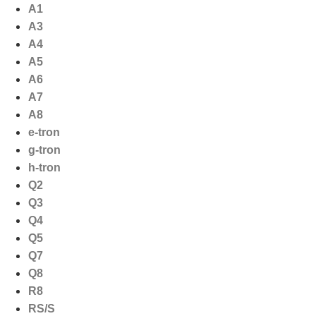
Ga
A1
naar
A3
de
A4
inhoud
A5
A6
A7
A8
e-tron
g-tron
h-tron
Q2
Q3
Q4
Q5
Q7
Q8
R8
RS/S