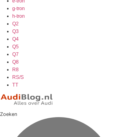
e-tron
g-tron
h-tron
Q2
Q3
Q4
Q5
Q7
Q8
R8
RS/S
TT
Zoeken