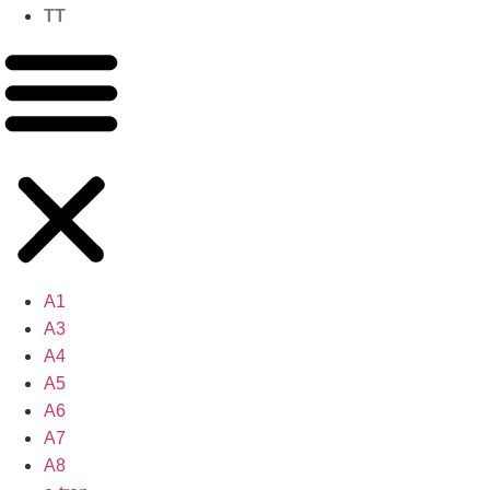
TT
A1
A3
A4
A5
A6
A7
A8