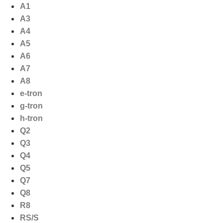
Ga
A1
naar
A3
de
A4
inhoud
A5
A6
A7
A8
e-tron
g-tron
h-tron
Q2
Q3
Q4
Q5
Q7
Q8
R8
RS/S