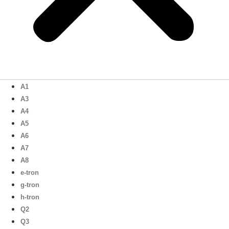
A1
A3
A4
A5
A6
A7
A8
e-tron
g-tron
h-tron
Q2
Q3