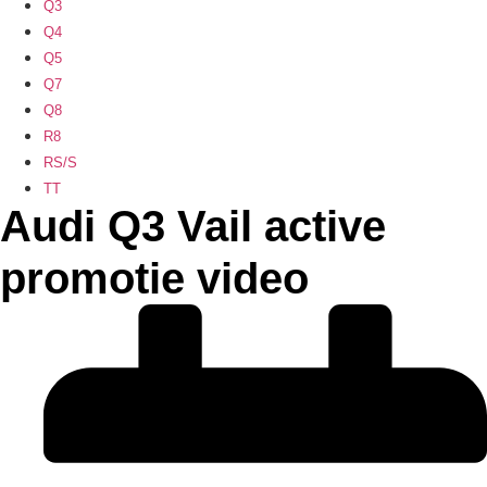
Q3
Q4
Q5
Q7
Q8
R8
RS/S
TT
Audi Q3 Vail active
promotie video