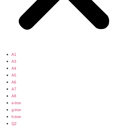
A1
A3
A4
A5
A6
A7
A8
e-tron
g-tron
h-tron
Q2