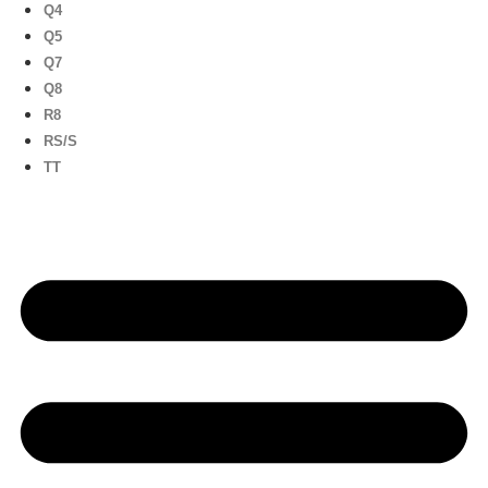
Q4
Q5
Q7
Q8
R8
RS/S
TT