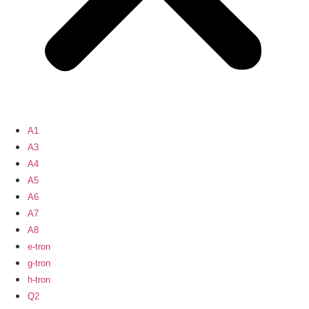
A1
A3
A4
A5
A6
A7
A8
e-tron
g-tron
h-tron
Q2