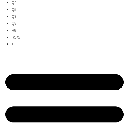
Q4
Q5
Q7
Q8
R8
RS/S
TT