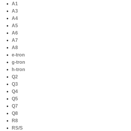
Ga
A1
naar
A3
de
A4
inhoud
A5
A6
A7
A8
e-tron
g-tron
h-tron
Q2
Q3
Q4
Q5
Q7
Q8
R8
RS/S