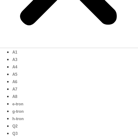
A1
A3
A4
A5
A6
A7
A8
e-tron
g-tron
h-tron
Q2
Q3