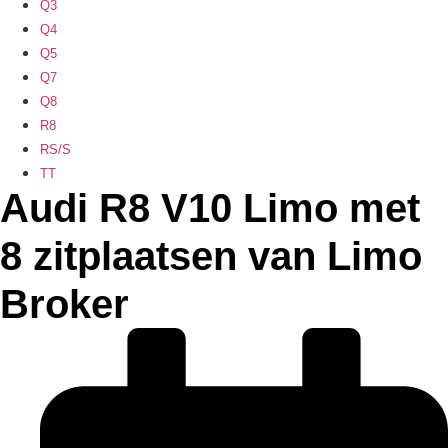
Q3
Q4
Q5
Q7
Q8
R8
RS/S
TT
Audi R8 V10 Limo met
8 zitplaatsen van Limo
Broker