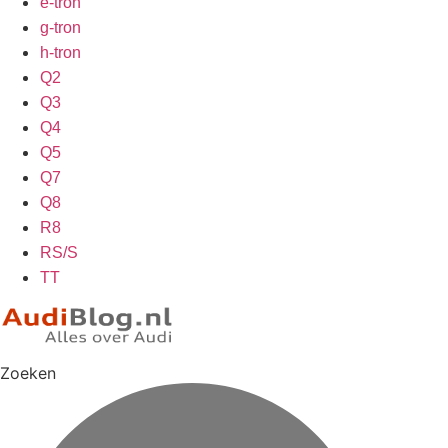
e-tron
g-tron
h-tron
Q2
Q3
Q4
Q5
Q7
Q8
R8
RS/S
TT
Zoeken