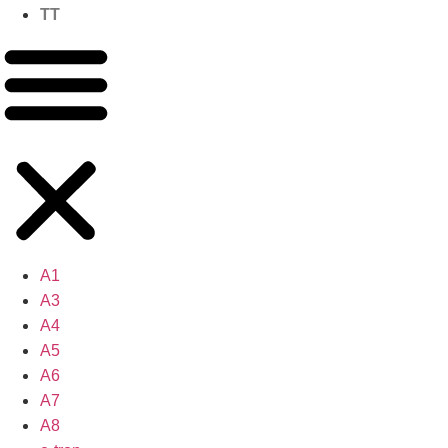
TT
A1
A3
A4
A5
A6
A7
A8