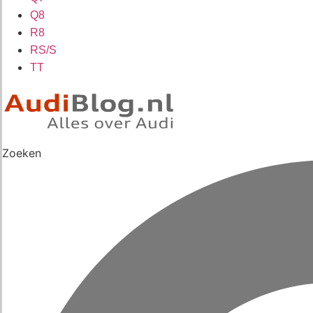
Q8
R8
RS/S
TT
Zoeken