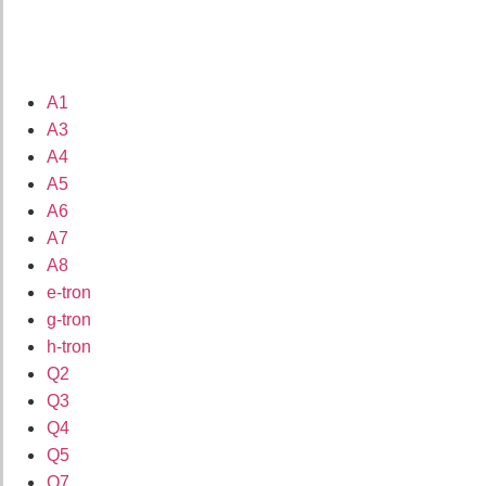
A1
A3
A4
A5
A6
A7
A8
e-tron
g-tron
h-tron
Q2
Q3
Q4
Q5
Q7