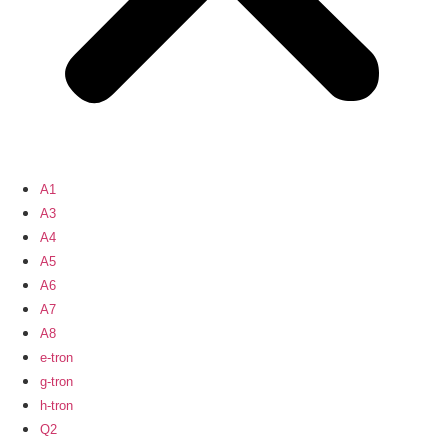
A1
A3
A4
A5
A6
A7
A8
e-tron
g-tron
h-tron
Q2