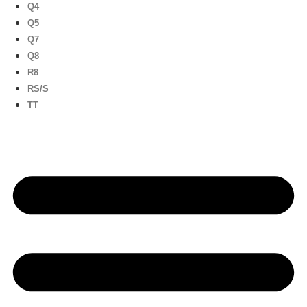
Q4
Q5
Q7
Q8
R8
RS/S
TT