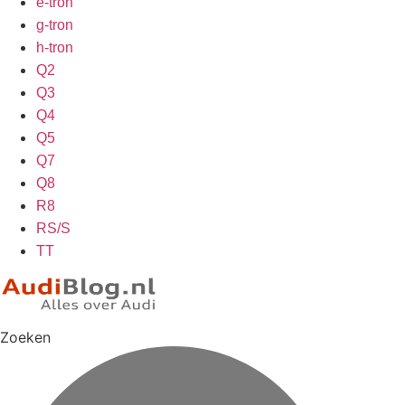
e-tron
g-tron
h-tron
Q2
Q3
Q4
Q5
Q7
Q8
R8
RS/S
TT
Zoeken