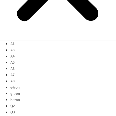
A1
A3
A4
A5
A6
A7
A8
e-tron
g-tron
h-tron
Q2
Q3