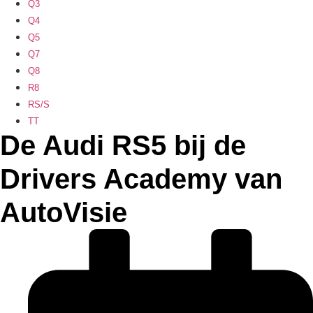
Q3
Q4
Q5
Q7
Q8
R8
RS/S
TT
De Audi RS5 bij de
Drivers Academy van
AutoVisie