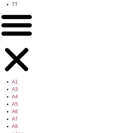
TT
A1
A3
A4
A5
A6
A7
A8