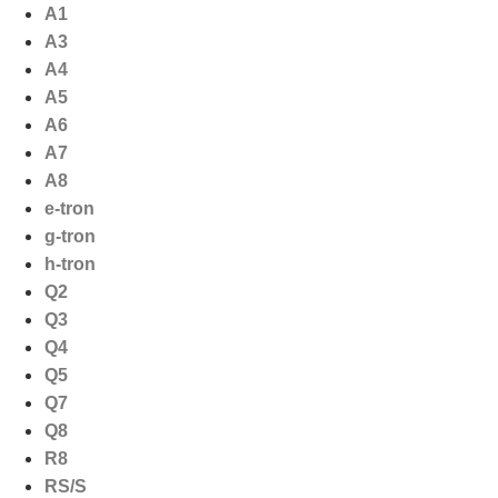
Ga
A1
naar
A3
de
A4
inhoud
A5
A6
A7
A8
e-tron
g-tron
h-tron
Q2
Q3
Q4
Q5
Q7
Q8
R8
RS/S