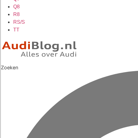
Q8
R8
RS/S
TT
Zoeken