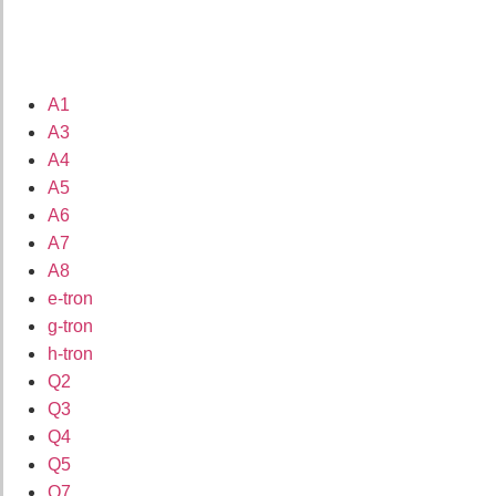
A1
A3
A4
A5
A6
A7
A8
e-tron
g-tron
h-tron
Q2
Q3
Q4
Q5
Q7