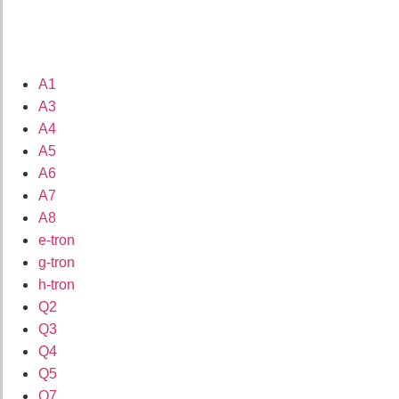
A1
A3
A4
A5
A6
A7
A8
e-tron
g-tron
h-tron
Q2
Q3
Q4
Q5
Q7