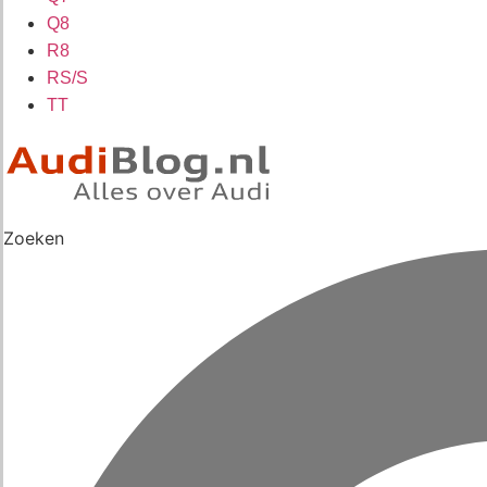
Q8
R8
RS/S
TT
Zoeken