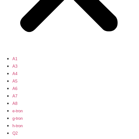
A1
A3
A4
A5
A6
A7
A8
e-tron
g-tron
h-tron
Q2