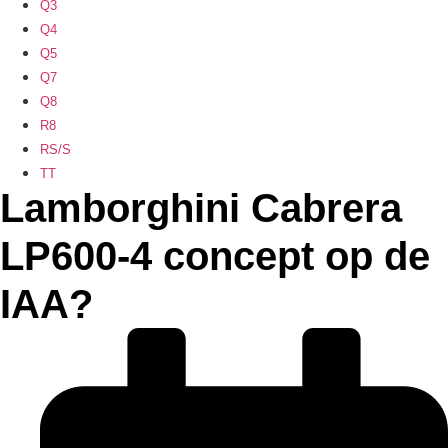
Q3
Q4
Q5
Q7
Q8
R8
RS/S
TT
Lamborghini Cabrera
LP600-4 concept op de
IAA?