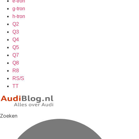
e-tron
g-tron
h-tron
Q2
Q3
Q4
Q5
Q7
Q8
R8
RS/S
TT
Zoeken