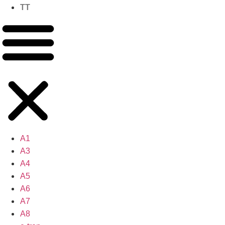
TT
A1
A3
A4
A5
A6
A7
A8