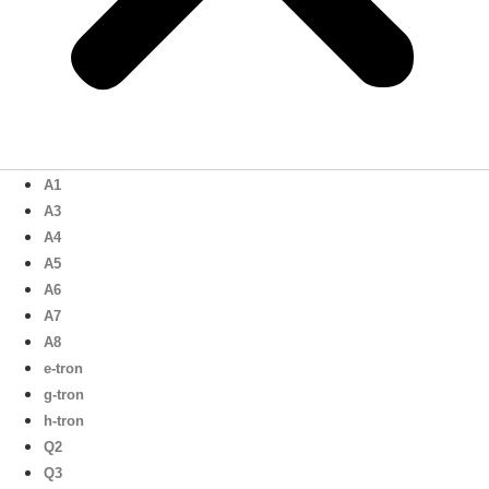
A1
A3
A4
A5
A6
A7
A8
e-tron
g-tron
h-tron
Q2
Q3