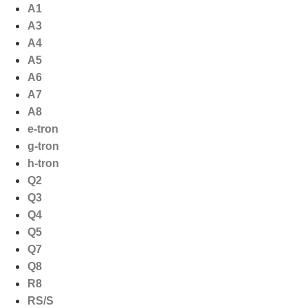
Ga
A1
naar
A3
de
A4
inhoud
A5
A6
A7
A8
e-tron
g-tron
h-tron
Q2
Q3
Q4
Q5
Q7
Q8
R8
RS/S