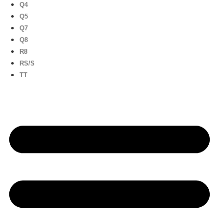
Q4
Q5
Q7
Q8
R8
RS/S
TT