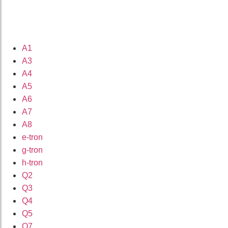
A1
A3
A4
A5
A6
A7
A8
e-tron
g-tron
h-tron
Q2
Q3
Q4
Q5
Q7