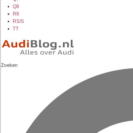
Q8
R8
RS/S
TT
Zoeken