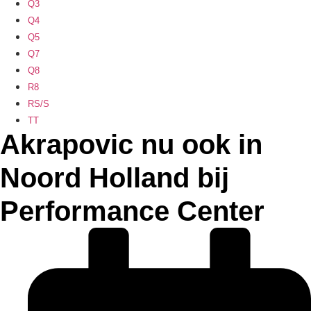
Q3
Q4
Q5
Q7
Q8
R8
RS/S
TT
Akrapovic nu ook in
Noord Holland bij
Performance Center