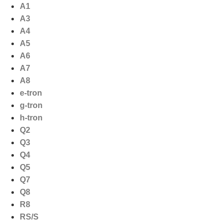
Ga
A1
naar
A3
de
A4
inhoud
A5
A6
A7
A8
e-tron
g-tron
h-tron
Q2
Q3
Q4
Q5
Q7
Q8
R8
RS/S