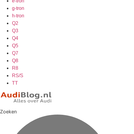
e-tron
g-tron
h-tron
Q2
Q3
Q4
Q5
Q7
Q8
R8
RS/S
TT
Zoeken