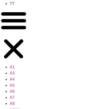
TT
A1
A3
A4
A5
A6
A7
A8