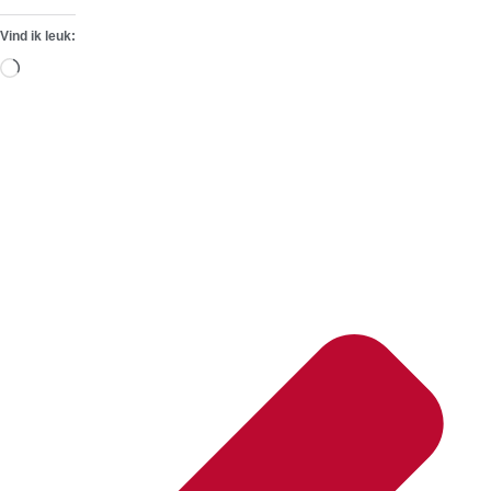
Vind ik leuk:
Aan
het
laden...