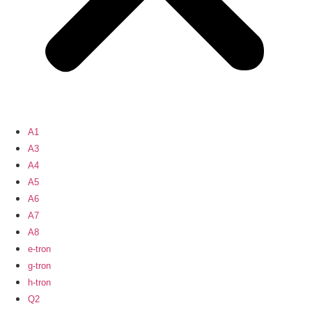
A1
A3
A4
A5
A6
A7
A8
e-tron
g-tron
h-tron
Q2