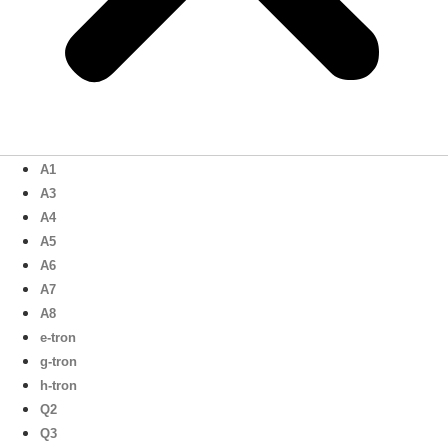
A1
A3
A4
A5
A6
A7
A8
e-tron
g-tron
h-tron
Q2
Q3