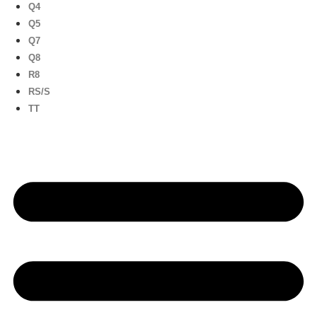
Q4
Q5
Q7
Q8
R8
RS/S
TT