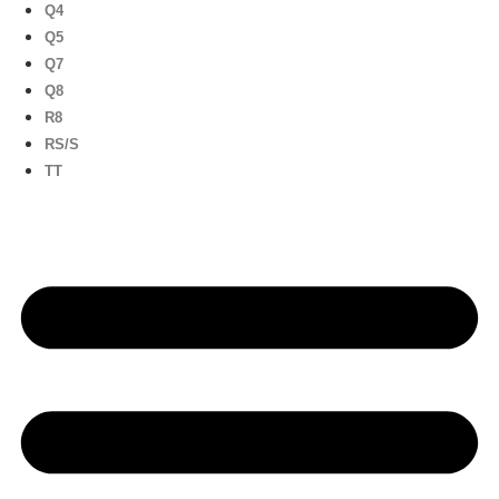
Q4
Q5
Q7
Q8
R8
RS/S
TT