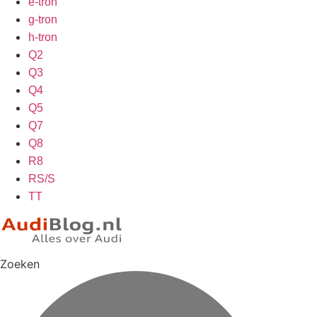
e-tron
g-tron
h-tron
Q2
Q3
Q4
Q5
Q7
Q8
R8
RS/S
TT
Zoeken