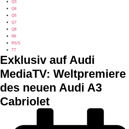
Q3
Q4
Q5
Q7
Q8
R8
RS/S
TT
Exklusiv auf Audi
MediaTV: Weltpremiere
des neuen Audi A3
Cabriolet