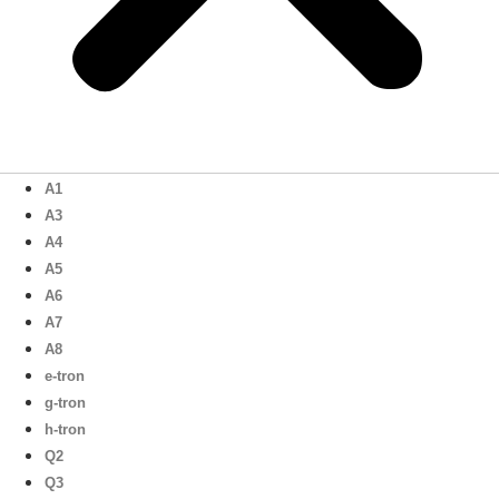
A1
A3
A4
A5
A6
A7
A8
e-tron
g-tron
h-tron
Q2
Q3