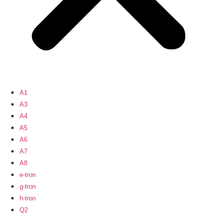
A1
A3
A4
A5
A6
A7
A8
e-tron
g-tron
h-tron
Q2