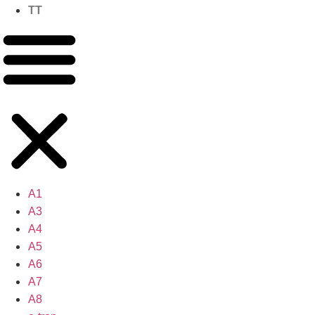
TT
A1
A3
A4
A5
A6
A7
A8