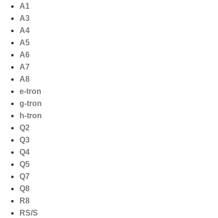
Ga
A1
naar
A3
de
A4
inhoud
A5
A6
A7
A8
e-tron
g-tron
h-tron
Q2
Q3
Q4
Q5
Q7
Q8
R8
RS/S