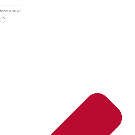
Vind ik leuk:
Aan
het
laden...