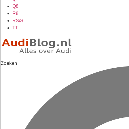
Q8
R8
RS/S
TT
Zoeken