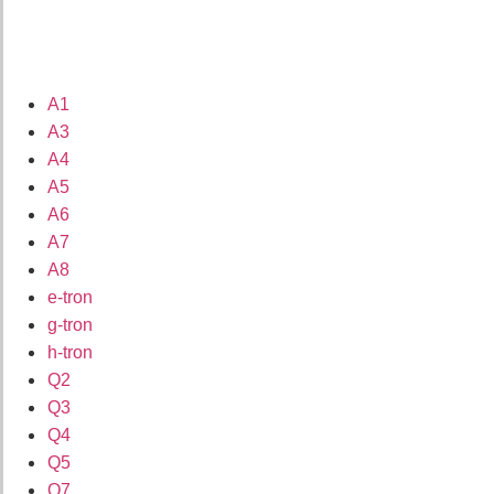
A1
A3
A4
A5
A6
A7
A8
e-tron
g-tron
h-tron
Q2
Q3
Q4
Q5
Q7