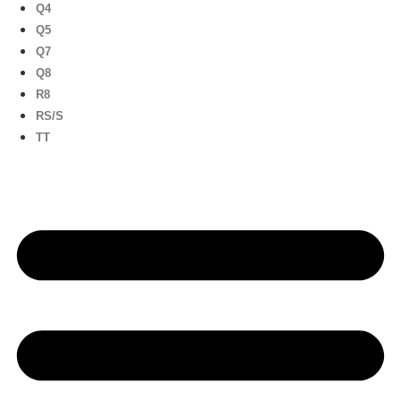
Q4
Q5
Q7
Q8
R8
RS/S
TT