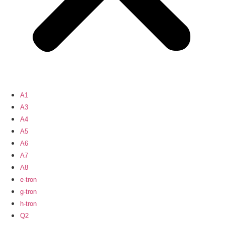
A1
A3
A4
A5
A6
A7
A8
e-tron
g-tron
h-tron
Q2