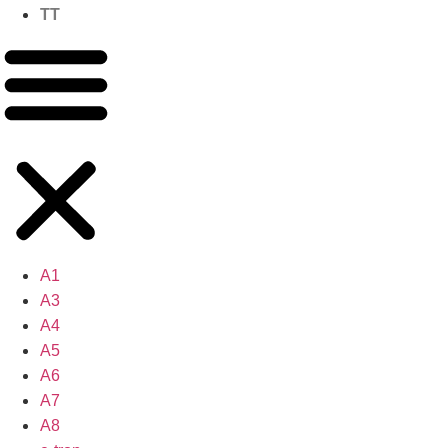
TT
A1
A3
A4
A5
A6
A7
A8