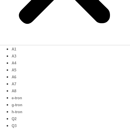
A1
A3
A4
A5
A6
A7
A8
e-tron
g-tron
h-tron
Q2
Q3