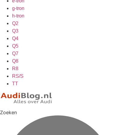
e-tron
g-tron
h-tron
Q2
Q3
Q4
Q5
Q7
Q8
R8
RS/S
TT
Zoeken