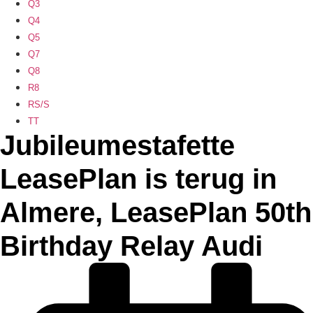
Q3
Q4
Q5
Q7
Q8
R8
RS/S
TT
Jubileumestafette
LeasePlan is terug in
Almere, LeasePlan 50th
Birthday Relay Audi