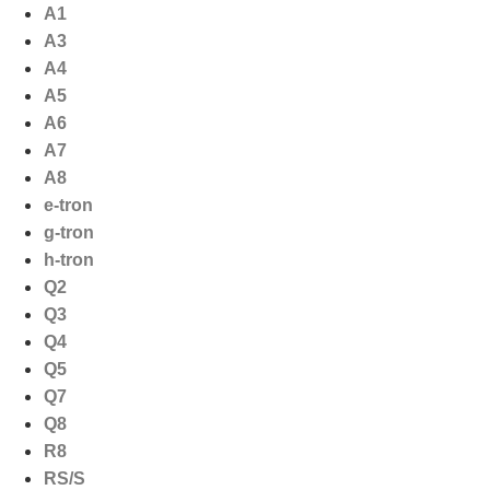
Ga
A1
naar
A3
de
A4
inhoud
A5
A6
A7
A8
e-tron
g-tron
h-tron
Q2
Q3
Q4
Q5
Q7
Q8
R8
RS/S