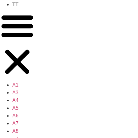
TT
A1
A3
A4
A5
A6
A7
A8