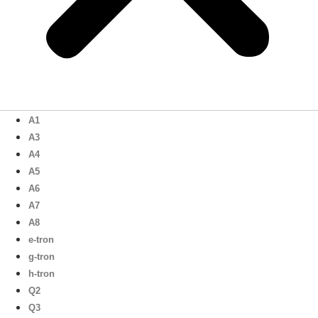
A1
A3
A4
A5
A6
A7
A8
e-tron
g-tron
h-tron
Q2
Q3