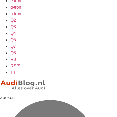
e-tron
g-tron
h-tron
Q2
Q3
Q4
Q5
Q7
Q8
R8
RS/S
TT
Zoeken