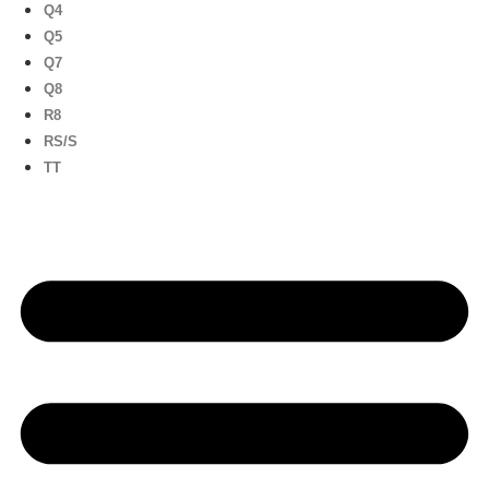
Q4
Q5
Q7
Q8
R8
RS/S
TT