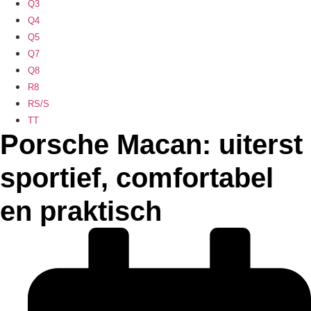
Q3
Q4
Q5
Q7
Q8
R8
RS/S
TT
Porsche Macan: uiterst
sportief, comfortabel
en praktisch