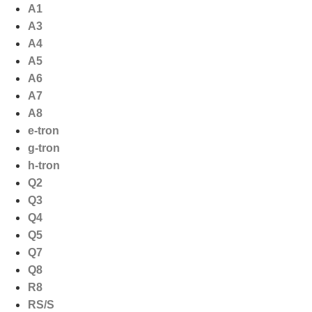
Ga
A1
naar
A3
de
A4
inhoud
A5
A6
A7
A8
e-tron
g-tron
h-tron
Q2
Q3
Q4
Q5
Q7
Q8
R8
RS/S