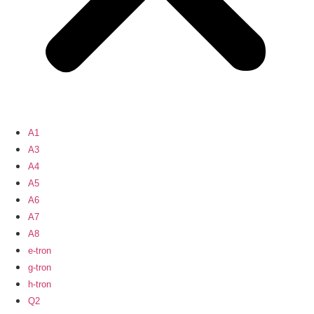
A1
A3
A4
A5
A6
A7
A8
e-tron
g-tron
h-tron
Q2